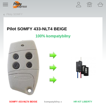
Pozwól, że przedstawimy nasze ciasteczka!
TE
navigation
Piloty SOMFY
Pilot
SOMFY 433-NLT4 BEIGE
100% kompatybilny
SOMFY 433-NLT4 BEIGE
kompatybilny z
HR KIT LIBERTY