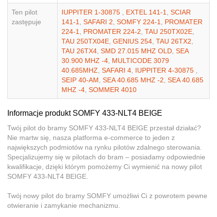
Ten pilot
IUPPITER 1-30875
,
EXTEL 141-1
,
SCIAR
zastępuje
141-1
,
SAFARI 2
,
SOMFY 224-1
,
PROMATER
224-1
,
PROMATER 224-2
,
TAU 250TX02E
,
TAU 250TX04E
,
GENIUS 254
,
TAU 26TX2
,
TAU 26TX4
,
SMD 27.015 MHZ OLD
,
SEA
30.900 MHZ -4
,
MULTICODE 3079
40.685MHZ
,
SAFARI 4
,
IUPPITER 4-30875
,
SEIP 40-AM
,
SEA 40.685 MHZ -2
,
SEA 40.685
MHZ -4
,
SOMMER 4010
Informacje produkt SOMFY 433-NLT4 BEIGE
Twój pilot do bramy SOMFY 433-NLT4 BEIGE przestał działać?
Nie martw się, nasza platforma e-commerce to jeden z
największych podmiotów na rynku pilotów zdalnego sterowania.
Specjalizujemy się w pilotach do bram – posiadamy odpowiednie
kwalifikacje, dzięki którym pomożemy Ci wymienić na nowy pilot
SOMFY 433-NLT4 BEIGE.
Twój nowy pilot do bramy SOMFY umożliwi Ci z powrotem pewne
otwieranie i zamykanie mechanizmu.