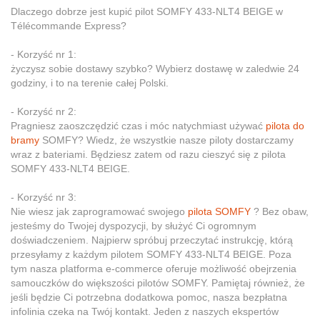
Dlaczego dobrze jest kupić pilot SOMFY 433-NLT4 BEIGE w
Télécommande Express?
- Korzyść nr 1:
życzysz sobie dostawy szybko? Wybierz dostawę w zaledwie 24
godziny, i to na terenie całej Polski.
- Korzyść nr 2:
Pragniesz zaoszczędzić czas i móc natychmiast używać
pilota do
bramy
SOMFY? Wiedz, że wszystkie nasze piloty dostarczamy
wraz z bateriami. Będziesz zatem od razu cieszyć się z pilota
SOMFY 433-NLT4 BEIGE.
- Korzyść nr 3:
Nie wiesz jak zaprogramować swojego
pilota SOMFY
? Bez obaw,
jesteśmy do Twojej dyspozycji, by służyć Ci ogromnym
doświadczeniem. Najpierw spróbuj przeczytać instrukcję, którą
przesyłamy z każdym pilotem SOMFY 433-NLT4 BEIGE. Poza
tym nasza platforma e-commerce oferuje możliwość obejrzenia
samouczków do większości pilotów SOMFY. Pamiętaj również, że
jeśli będzie Ci potrzebna dodatkowa pomoc, nasza bezpłatna
infolinia czeka na Twój kontakt. Jeden z naszych ekspertów