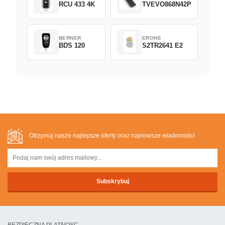
RCU 433 4K
TVEVO868N42P
BERNER
ERONE
BDS 120
S2TR2641 E2
Otrzymuj nasze najlepsze oferty oraz najnowsze wiadomości
BEZPIECZNA PLATNOSC