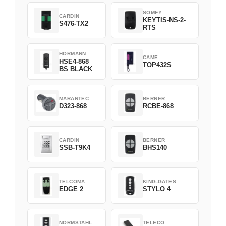
SOMFY
CARDIN
KEYTIS-NS-2-
S476-TX2
RTS
HORMANN
CAME
HSE4-868
TOP432S
BS BLACK
MARANTEC
BERNER
D323-868
RCBE-868
CARDIN
BERNER
SSB-T9K4
BHS140
TELCOMA
KING-GATES
EDGE 2
STYLO 4
NORMSTAHL
TELECO