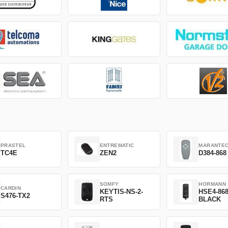
PRASTEL
ENTREMATIC
MARANTE
TC4E
ZEN2
D384-868
SOMFY
HORMANN
CARDIN
KEYTIS-NS-2-
HSE4-86
S476-TX2
RTS
BLACK