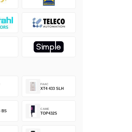
C
FAAC
XT4 433 SLH
CAME
8 BS
TOP432S