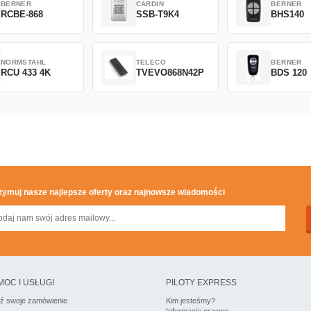
BERNER
CARDIN
BERNER
RCBE-868
SSB-T9K4
BHS140
NORMSTAHL
TELECO
BERNER
RCU 433 4K
TVEVO868N42P
BDS 120
zymuj nasze najlepsze oferty oraz najnowsze wiadomości
MOC I USŁUGI
PILOTY EXPRESS
dź swoje zamówienie
Kim jesteśmy?