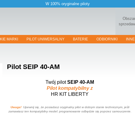
W 100% oryginalne piloty
Obsza
sprzeda
KIE MARKI
PILOT UNIWERSALNY
BATERIE
ODBIORNIKI
INNE
Pilot
SEIP 40-AM
Twój pilot
SEIP 40-AM
Pilot kompatybilny z
HR KIT LIBERTY
Uwaga!
Upewnij się, że posiadasz oryginalny pilot w dobrym stanie technicznym, jeśli
zamawiasz ten kompatybilny model: programowanie odbędzie się poprzez samouczenie.