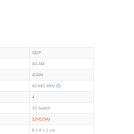
SEIP
40-AM
40AM
40.685 MHz
4
10 Switch
12V(23A)
8 x 4 x 1 cm