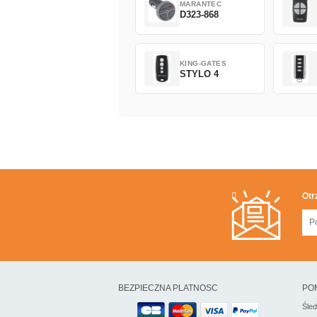
MARANTEC
D323-868
KING-GATES
STYLO 4
Otr
BEZPIECZNA PLATNOSC
PO
Śle