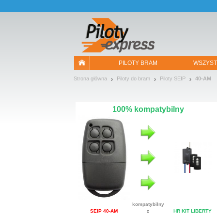
Pozwól, że przedstawimy nasze ciasteczka!
PILOTY BRAM
WSZYST
Strona główna
Piloty do bram
Piloty SEIP
40-AM
100% kompatybilny
kompatybilny
SEIP 40-AM
z
HR KIT LIBERTY