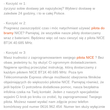
- Korzyść nr 1:
życzysz sobie dostawy jak najszybciej? Wybierz dostawę w
zaledwie 24 godziny, i to w całej Polsce.
- Korzyść nr 2:
Pragniesz zaoszczędzić czas i móc natychmiast używać
pilota do
bramy
NICE? Pamiętaj, że wszystkie nasze piloty dostarczamy
wraz z bateriami. Będziesz więc od razu cieszyć się z pilota NICE
BT1K 40.685 MHz.
- Korzyść nr 3:
Masz trudności z zaprogramowaniem swojego
pilota NICE
? Bez
obaw, jesteśmy tu, by służyć Ci ogromnym doświadczeniem.
Najpierw spróbuj przeczytać instrukcję, którą dostarczamy z
każdym pilotem NICE BT1K 40.685 MHz. Poza tym
Télécommande Express oferuje możliwość obejrzenia filmików
objaśniających do większości pilotów NICE. Pamiętaj również, że
jeśli będzie Ci potrzebna dodatkowa pomoc, nasza bezpłatna
infolinia czeka na Twój kontakt. Jeden z naszych specjalistów
wyjaśni Ci krok po kroku co zrobić, by zaprogramować Twojego
pilota. Możesz nawet wysłać nam zdjęcie przez telefon
komórkowy pod numer 0616.962.454. Numer ten służy wyłącznie