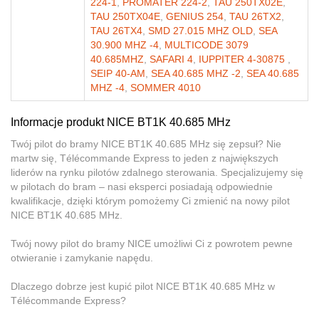
224-1
,
PROMATER 224-2
,
TAU 250TX02E
,
TAU 250TX04E
,
GENIUS 254
,
TAU 26TX2
,
TAU 26TX4
,
SMD 27.015 MHZ OLD
,
SEA
30.900 MHZ -4
,
MULTICODE 3079
40.685MHZ
,
SAFARI 4
,
IUPPITER 4-30875
,
SEIP 40-AM
,
SEA 40.685 MHZ -2
,
SEA 40.685
MHZ -4
,
SOMMER 4010
Informacje produkt NICE BT1K 40.685 MHz
Twój pilot do bramy NICE BT1K 40.685 MHz się zepsuł? Nie
martw się, Télécommande Express to jeden z największych
liderów na rynku pilotów zdalnego sterowania. Specjalizujemy się
w pilotach do bram – nasi eksperci posiadają odpowiednie
kwalifikacje, dzięki którym pomożemy Ci zmienić na nowy pilot
NICE BT1K 40.685 MHz.
Twój nowy pilot do bramy NICE umożliwi Ci z powrotem pewne
otwieranie i zamykanie napędu.
Dlaczego dobrze jest kupić pilot NICE BT1K 40.685 MHz w
Télécommande Express?