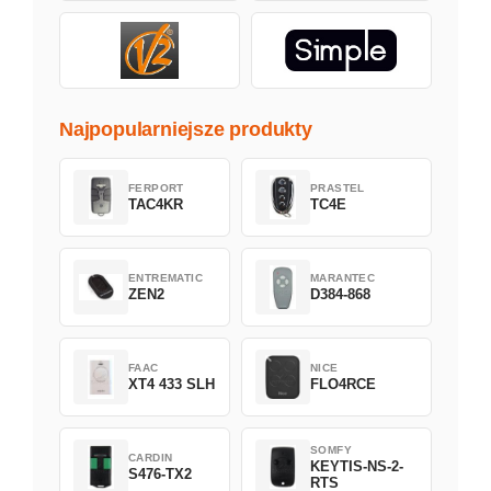
Najpopularniejsze produkty
FERPORT
PRASTEL
TAC4KR
TC4E
ENTREMATIC
MARANTEC
ZEN2
D384-868
FAAC
NICE
XT4 433 SLH
FLO4RCE
SOMFY
CARDIN
KEYTIS-NS-2-
S476-TX2
RTS