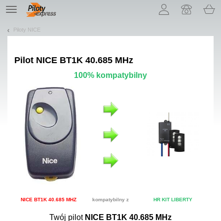
Pozwól, że przedstawimy nasze ciasteczka!
TE
navigation
Piloty NICE
Pilot
NICE BT1K 40.685 MHz
100% kompatybilny
NICE BT1K 40.685 MHZ
kompatybilny z
HR KIT LIBERTY
Twój pilot
NICE BT1K 40.685 MHz