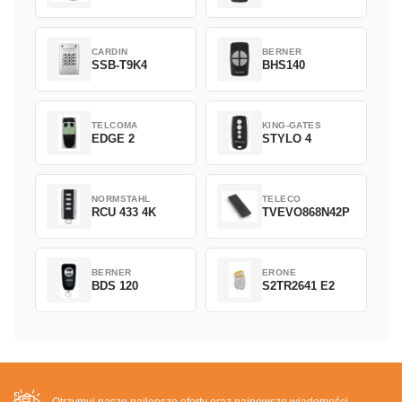
CARDIN
BERNER
SSB-T9K4
BHS140
TELCOMA
KING-GATES
EDGE 2
STYLO 4
NORMSTAHL
TELECO
RCU 433 4K
TVEVO868N42P
BERNER
ERONE
BDS 120
S2TR2641 E2
Otrzymuj nasze najlepsze oferty oraz najnowsze wiadomości