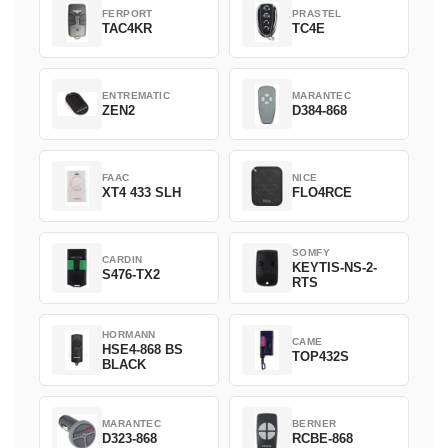
FERPORT
PRASTEL
TAC4KR
TC4E
ENTREMATIC
MARANTEC
ZEN2
D384-868
FAAC
NICE
XT4 433 SLH
FLO4RCE
SOMFY
CARDIN
KEYTIS-NS-2-
S476-TX2
RTS
HORMANN
CAME
HSE4-868 BS
TOP432S
BLACK
MARANTEC
BERNER
D323-868
RCBE-868