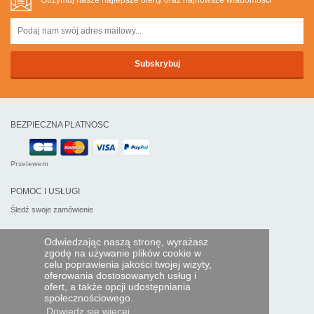
BEZPIECZNA PLATNOSC
Przelewem
POMOC I USŁUGI
Śledź swoje zamówienie
PILOTY EXPRESS
Odwiedzając naszą stronę, wyrażasz
zgodę na używanie plików cookie w
Kim jesteśmy?
celu poprawienia jakości twojej wizyty,
Informacje prawne
oferowania dostosowanych usług i
Dane osobowe
ofert, a także opcji udostępniania
Moja strefa dla firm
społecznościowego.
Dowiedz się więcej