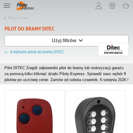
Pozwól, że przedstawimy nasze ciasteczka!
TE
navigation
Piloty do bram
PILOT DO BRAMY
DITEC
Użyj filtrów
9
wybrane piloty do bramy DITEC
Pilot DITEC Znajdź odpowiedni pilot do bramy lub motoryzacji garażu
za pomocą kilku kliknięć dzięki Piloty-Express. Sprawdź nasz wybór
9
pilotów po uczciwej cenie. Zamów od sobota czwartek, 6 sierpnia 2026 !