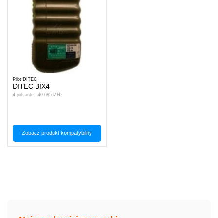
Pilot DITEC
DITEC BIX4
4 pulsante - 40.685 MHz
Zobacz produkt kompatybilny