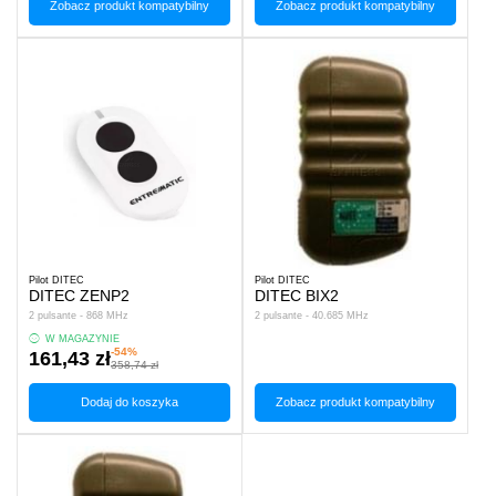
Zobacz produkt kompatybilny
Zobacz produkt kompatybilny
Pilot DITEC
Pilot DITEC
DITEC ZENP2
DITEC BIX2
2 pulsante - 868 MHz
2 pulsante - 40.685 MHz
W MAGAZYNIE
-54%
161,43 zł
358,74 zł
Dodaj do koszyka
Zobacz produkt kompatybilny