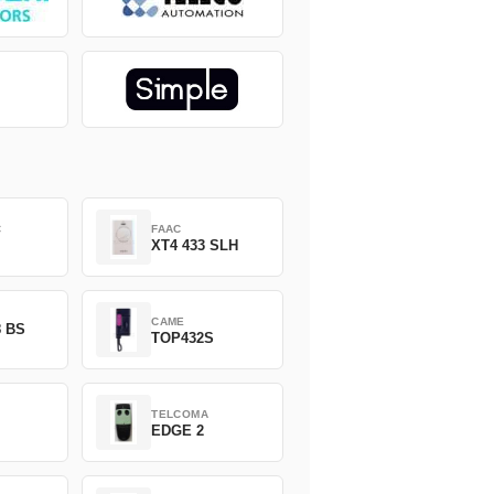
C
FAAC
XT4 433 SLH
CAME
8 BS
TOP432S
TELCOMA
EDGE 2