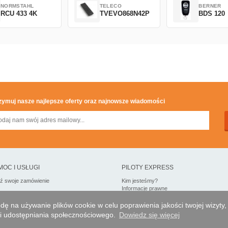
NORMSTAHL
TELECO
BERNER
RCU 433 4K
TVEVO868N42P
BDS 120
zymuj nasze najlepsze oferty oraz najnowsze wiadomości
MOC I USŁUGI
PILOTY EXPRESS
dź swoje zamówienie
Kim jesteśmy?
Informacje prawne
Dane osobowe
Moja strefa dla firm
ę na używanie plików cookie w celu poprawienia jakości twojej wizyty,
cji udostępniania społecznościowego.
Dowiedz się więcej