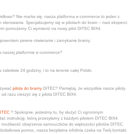
widłowo? Nie martw się, nasza platforma e-commerce to jeden z
o sterowania. Specjalizujemy się w pilotach do bram – nasi eksperci
tórym pomożemy Ci wymienić na nowy pilot DITEC BIX4.
z powrotem pewne otwieranie i zamykanie bramy.
na naszej platformie e-commerce?
aledwie 24 godziny, i to na terenie całej Polski.
 używać
pilota do bramy
DITEC? Pamiętaj, że wszystkie nasze piloty
od razu cieszyć się z pilota DITEC BIX4.
DITEC
? Spokojnie, jesteśmy tu, by służyć Ci ogromnym
ać instrukcję, którą przesyłamy z każdym pilotem DITEC BIX4.
 możliwość obejrzenia samouczków do większości pilotów DITEC.
a dodatkowa pomoc, nasza bezpłatna infolinia czeka na Twój kontakt.