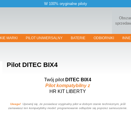
W 100% oryginalne piloty
Obsza
sprzeda
KIE MARKI
PILOT UNIWERSALNY
BATERIE
ODBIORNIKI
INNE
Pilot
DITEC BIX4
Twój pilot
DITEC BIX4
Pilot kompatybilny z
HR KIT LIBERTY
Uwaga!
Upewnij się, że posiadasz oryginalny pilot w dobrym stanie technicznym, jeśli
zamawiasz ten kompatybilny model: programowanie odbędzie się poprzez samouczenie.