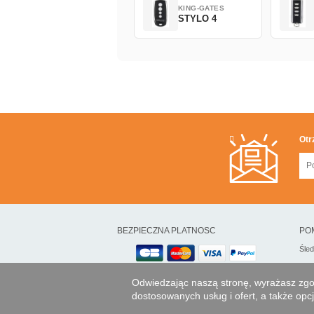
KING-GATES
STYLO 4
Otr
BEZPIECZNA PLATNOSC
PO
Śle
Przelewem
Odwiedzając naszą stronę, wyrażasz zgod
dostosowanych usług i ofert, a także op