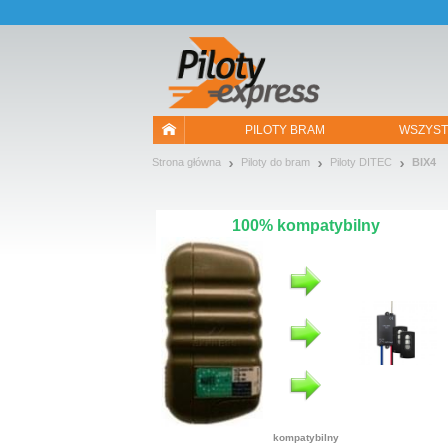
Pozwól, że przedstawimy nasze ciasteczka!
PILOTY BRAM
WSZYST
Strona główna
Piloty do bram
Piloty DITEC
BIX4
100% kompatybilny
kompatybilny