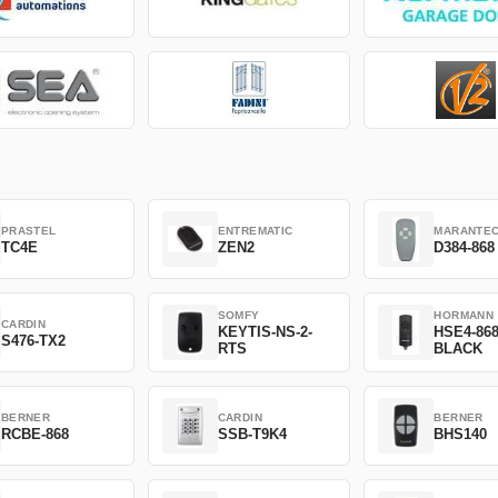
PRASTEL
ENTREMATIC
MARANTE
TC4E
ZEN2
D384-868
SOMFY
HORMANN
CARDIN
KEYTIS-NS-2-
HSE4-86
S476-TX2
RTS
BLACK
BERNER
CARDIN
BERNER
RCBE-868
SSB-T9K4
BHS140