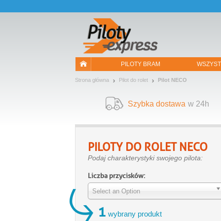
Pozwól, że przedstawimy nasze ciasteczka!
PILOTY BRAM
WSZYST
Strona główna
Pilot do rolet
Pilot NECO
Szybka dostawa
w 24h
PILOTY DO ROLET
NECO
Podaj charakterystyki swojego pilota:
Liczba przycisków:
Select an Option
1
wybrany produkt