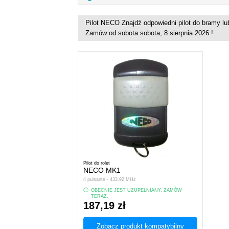
Pilot NECO Znajdź odpowiedni pilot do bramy lu
Zamów od sobota sobota, 8 sierpnia 2026 !
Pilot do rolet
NECO MK1
4 pulsante - 433.92 MHz
OBECNIE JEST UZUPEŁNIANY, ZAMÓW
TERAZ.
187,19 zł
Zobacz produkt kompatybilny