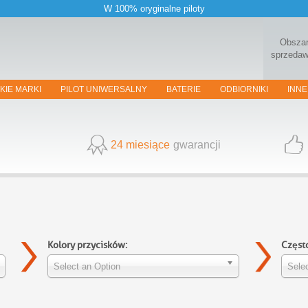
W 100% oryginalne piloty
Obsza
sprzeda
KIE MARKI
PILOT UNIWERSALNY
BATERIE
ODBIORNIKI
INNE
24 miesiące
gwarancji
Kolory przycisków:
Częst
Select an Option
Selec