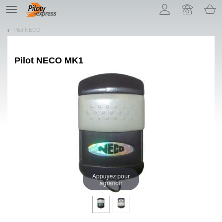
Pozwól, że przedstawimy nasze ciasteczka!
TE
navigation
Pilot NECO
Pilot
NECO MK1
Appuyez pour
agrandir