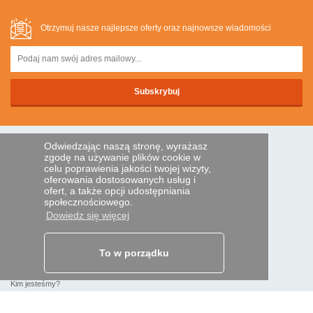
Otrzymuj nasze najlepsze oferty oraz najnowsze wiadomości
Odwiedzając naszą stronę, wyrażasz
BEZPIECZNA PLATNOSC
zgodę na używanie plików cookie w
celu poprawienia jakości twojej wizyty,
oferowania dostosowanych usług i
ofert, a także opcji udostępniania
Przelewem
społecznościowego.
Dowiedz się więcej
POMOC I USŁUGI
Śledź swoje zamówienie
To w porządku
PILOTY EXPRESS
Kim jesteśmy?
Informacje prawne
Dane osobowe