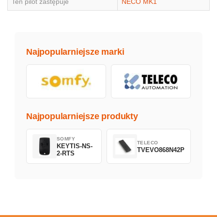
Ten pilot zastępuje
NECO MK1
Najpopularniejsze marki
Najpopularniejsze produkty
SOMFY
TELECO
KEYTIS-NS-
TVEVO868N42P
2-RTS