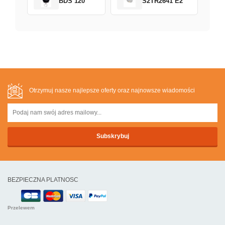
BDS 120
S2TR2641 E2
Otrzymuj nasze najlepsze oferty oraz najnowsze wiadomości
BEZPIECZNA PLATNOSC
Przelewem