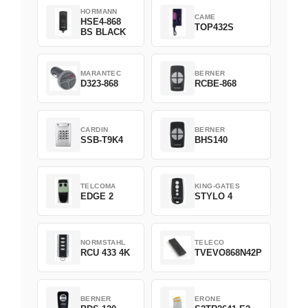
HORMANN
CAME
HSE4-868
TOP432S
BS BLACK
MARANTEC
BERNER
D323-868
RCBE-868
CARDIN
BERNER
SSB-T9K4
BHS140
TELCOMA
KING-GATES
EDGE 2
STYLO 4
NORMSTAHL
TELECO
RCU 433 4K
TVEVO868N42P
BERNER
ERONE