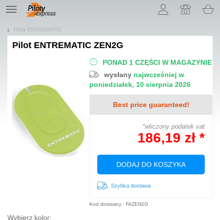
Pozwól, że przedstawimy nasze ciasteczka!
TE
navigation
Piloty ENTREMATIC
Pilot
ENTREMATIC ZEN2G
PONAD 1 CZĘŚCI W MAGAZYNIE
wysłany
najwcześniej w
poniedziałek, 10 sierpnia 2026
Best price guaranteed!
*wliczony podatek vat
186,19 zł *
DODAJ DO KOSZYKA
Szybka dostawa
Kod dostawcy : FAZEN2G
Wybierz kolor: