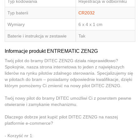
Typ kodowania
Rejestracja w odbiorniku
Typ baterii
CR2032
Wymiary
6 x 4 x 1 cm
Baterie i instrukcja w zestawie
Tak
Informacje produkt ENTREMATIC ZEN2G
Twój pilot do bramy DITEC ZEN2G działa nieprawidłowo?
Spokojnie, nasza strona internetowa to jeden z największych
liderów na rynku pilotów zdalnego sterowania. Specjalizujemy się
w pilotach do bram – posiadamy odpowiednie kwalifikacje, dzięki
którym pomożemy Ci zmienić na nowy pilot DITEC ZEN2G.
Twój nowy pilot do bramy DITEC umożliwi Ci z powrotem pewne
otwieranie i zamykanie mechanizmu.
Dlaczego dobrze jest kupić pilot DITEC ZEN2G na naszej
platformie e-commerce?
- Korzyść nr 1: