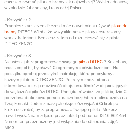
chcesz otrzymać pilot do bramy jak najszybciej? Wybierz dostawę
w zaledwie 24 godziny, i to w całej Polsce.
- Korzyść nr 2:
Pragniesz zaoszczędzić czas i móc natychmiast używać
pilota do
bramy
DITEC? Wiedz, że wszystkie nasze piloty dostarczamy
wraz z bateriami. Będziesz zatem od razu cieszyć się z pilota
DITEC ZEN2G.
- Korzyść nr 3:
Nie wiesz jak zaprogramować swojego
pilota DITEC
? Bez obaw,
nasz zespół tu, by służyć Ci ogromnym doświadczeniem. Na
początku spróbuj przeczytać instrukcję, którą przesyłamy z
każdym pilotem DITEC ZEN2G. Poza tym nasza strona
internetowa oferuje możliwość obejrzenia filmików objaśniających
do większości pilotów DITEC. Pamiętaj również, że jeśli będzie Ci
potrzebna dodatkowa pomoc, nasza bezpłatna infolinia czeka na
Twój kontakt. Jeden z naszych ekspertów wyjaśni Ci krok po
kroku co zrobić, by zaprogramować Twojego pilota. Możesz
nawet wysłać nam zdjęcie przez tablet pod numer 0616.962.454.
Numer ten przeznaczony jest wyłącznie do odbierania zdjęć
MMS.