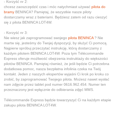
- Korzyść nr 2:
chcesz zaoszczędzić czas i móc natychmiast używać
pilota do
bramy
BENINCA? Pamiętaj, że wszystkie nasze piloty
dostarczamy wraz z bateriami. Będziesz zatem od razu cieszyć
się z pilota BENINCA LOT4W.
- Korzyść nr 3:
Nie wiesz jak zaprogramować swojego
pilota BENINCA
? Nie
martw się, jesteśmy do Twojej dyspozycji, by służyć Ci pomocą.
Najpierw spróbuj przeczytać instrukcję, którą dostarczamy z
każdym pilotem BENINCA LOT4W. Poza tym Télécommande
Express oferuje możliwość obejrzenia instruktaży do większości
pilotów BENINCA. Pamiętaj również, że jeśli będzie Ci potrzebna
dodatkowa pomoc, nasza bezpłatna infolinia czeka na Twój
kontakt. Jeden z naszych ekspertów wyjaśni Ci krok po kroku co
zrobić, by zaprogramować Twojego pilota. Możesz nawet wysłać
nam zdjęcie przez tablet pod numer 0616.962.454. Numer ten
przeznaczony jest wyłącznie do odbierania zdjęć MMS.
Télécommande Express będzie towarzyszyć Ci na każdym etapie
zakupu pilota BENINCA LOT4W.