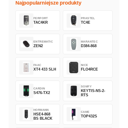
Najpopularniejsze produkty
FERPORT
PRASTEL
TAC4KR
TC4E
ENTREMATIC
MARANTEC
ZEN2
D384-868
FAAC
NICE
XT4 433 SLH
FLO4RCE
SOMFY
CARDIN
KEYTIS-NS-2-
S476-TX2
RTS
HORMANN
CAME
HSE4-868
TOP432S
BS BLACK