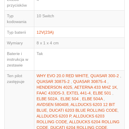
przycisków
Typ
10 Switch
kodowania
Typ baterii
12V(23A)
Wymiary
8 x 1 x 4 cm
Baterie i
Tak
instrukcja w
zestawie
Ten pilot
WHY EVO 20.0 RED WHITE
,
QUASAR 300-2
,
zastępuje
QUASAR 30875-2
,
QUASAR 30875-4
,
HENDERSON 4025
,
AETERNA 433 MHZ 1K
,
FAAC 433DS-3
,
EXTEL 441-4
,
ELBE 501
,
ELBE 502A
,
ELBE 504
,
ELBE 504A
,
AVIDSEN 580408
,
ALLDUCKS 6203 12 BIT
BLUE
,
DUCATI 6203 BLUE ROLLING CODE
,
ALLDUCKS 6203 P
,
ALLDUCKS 6203
ROLLING CODE
,
ALLDUCKS 6204 ROLLING
CODE
,
DUCATI 6204 ROLLING CODE
,