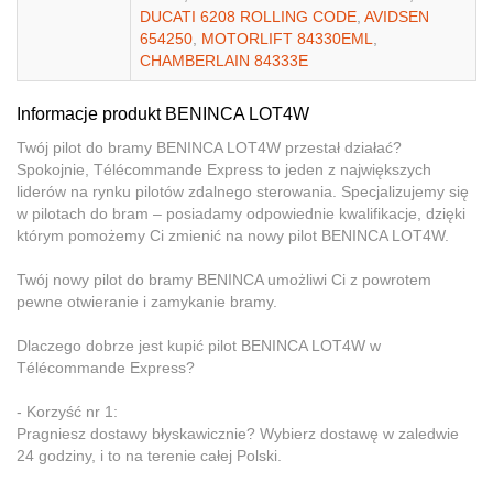
DUCATI 6208 ROLLING CODE
,
AVIDSEN
654250
,
MOTORLIFT 84330EML
,
CHAMBERLAIN 84333E
Informacje produkt BENINCA LOT4W
Twój pilot do bramy BENINCA LOT4W przestał działać?
Spokojnie, Télécommande Express to jeden z największych
liderów na rynku pilotów zdalnego sterowania. Specjalizujemy się
w pilotach do bram – posiadamy odpowiednie kwalifikacje, dzięki
którym pomożemy Ci zmienić na nowy pilot BENINCA LOT4W.
Twój nowy pilot do bramy BENINCA umożliwi Ci z powrotem
pewne otwieranie i zamykanie bramy.
Dlaczego dobrze jest kupić pilot BENINCA LOT4W w
Télécommande Express?
- Korzyść nr 1:
Pragniesz dostawy błyskawicznie? Wybierz dostawę w zaledwie
24 godziny, i to na terenie całej Polski.