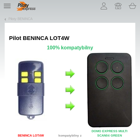
Pozwól, że przedstawimy nasze ciasteczka!
TE
navigation
Piloty BENINCA
Pilot
BENINCA LOT4W
100% kompatybilny
DOMO EXPRESS MULTI
BENINCA LOT4W
kompatybilny z
SCAN04 GREEN