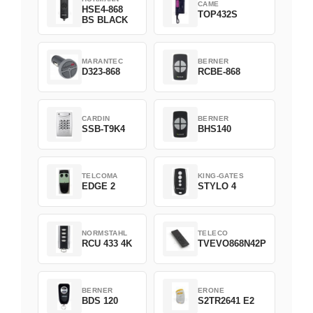
CAME
HSE4-868
TOP432S
BS BLACK
MARANTEC
BERNER
D323-868
RCBE-868
CARDIN
BERNER
SSB-T9K4
BHS140
TELCOMA
KING-GATES
EDGE 2
STYLO 4
NORMSTAHL
TELECO
RCU 433 4K
TVEVO868N42P
BERNER
ERONE
BDS 120
S2TR2641 E2