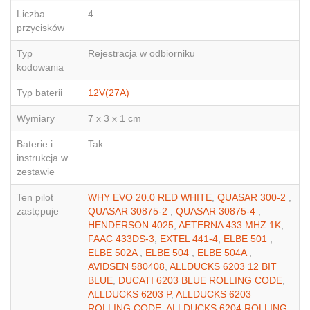
Liczba
4
przycisków
Typ
Rejestracja w odbiorniku
kodowania
Typ baterii
12V(27A)
Wymiary
7 x 3 x 1 cm
Baterie i
Tak
instrukcja w
zestawie
Ten pilot
WHY EVO 20.0 RED WHITE
,
QUASAR 300-2
,
zastępuje
QUASAR 30875-2
,
QUASAR 30875-4
,
HENDERSON 4025
,
AETERNA 433 MHZ 1K
,
FAAC 433DS-3
,
EXTEL 441-4
,
ELBE 501
,
ELBE 502A
,
ELBE 504
,
ELBE 504A
,
AVIDSEN 580408
,
ALLDUCKS 6203 12 BIT
BLUE
,
DUCATI 6203 BLUE ROLLING CODE
,
ALLDUCKS 6203 P
,
ALLDUCKS 6203
ROLLING CODE
,
ALLDUCKS 6204 ROLLING