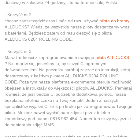
dostawę w zaledwie 24 godziny, i to na terenie całej Polski.
- Korzyść nr 2:
chcesz zaoszczędzić czas i móc od razu używać
pilota do bramy
ALLDUCKS? Wiedz, że wszystkie nasze piloty dostarczamy wraz
z bateriami. Będziesz zatem od razu cieszyć się z pilota
ALLDUCKS 6204 ROLLING CODE.
- Korzyść nr 3:
Masz trudności z zaprogramowaniem swojego
pilota ALLDUCKS
? Nie martw się, jesteśmy tu, by służyć Ci ogromnym
doświadczeniem. Na początku spróbuj zajrzeć do instrukcji, którą
dostarczamy z każdym pilotem ALLDUCKS 6204 ROLLING
CODE. Poza tym nasza platforma e-commerce oferuje możliwość
obejrzenia instruktaży do większości pilotów ALLDUCKS. Pamiętaj
również, że jeśli będzie Ci potrzebna dodatkowa pomoc, nasza
bezpłatna infolinia czeka na Twój kontakt. Jeden z naszych
specjalistów wyjaśni Ci krok po kroku jak zaprogramować Twojego
pilota. Możesz nawet wysłać nam zdjęcie przez telefon
komórkowy pod numer 0616.962.454. Numer ten służy wyłącznie
do odbierania zdjęć MMS.
nasza platforma e-commerce będzie towarzyszyć Ci na każdym