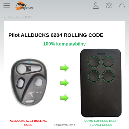
Pozwól, że przedstawimy nasze ciasteczka!
TE
navigation
Piloty ALLDUCKS
Pilot
ALLDUCKS 6204 ROLLING CODE
100% kompatybilny
ALLDUCKS 6204 ROLLING
DOMO EXPRESS MULTI
CODE
kompatybilny z
SCAN04 GREEN