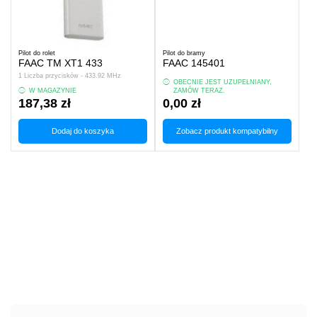
Pilot do rolet
Pilot do bramy
FAAC TM XT1 433
FAAC 145401
1 Liczba przycisków - 433.92 MHz
OBECNIE JEST UZUPEŁNIANY,
W MAGAZYNIE
ZAMÓW TERAZ.
187,38 zł
0,00 zł
Dodaj do koszyka
Zobacz produkt kompatybilny