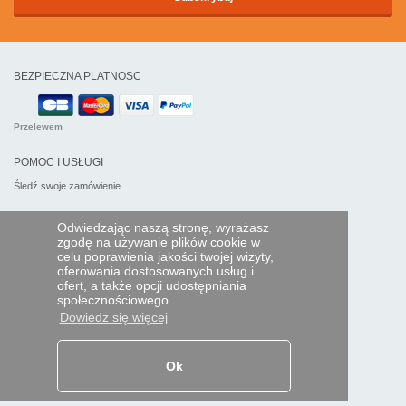
BEZPIECZNA PLATNOSC
Przelewem
POMOC I USŁUGI
Śledź swoje zamówienie
PILOTY EXPRESS
Odwiedzając naszą stronę, wyrażasz
zgodę na używanie plików cookie w
Kim jesteśmy?
celu poprawienia jakości twojej wizyty,
Informacje prawne
oferowania dostosowanych usług i
Dane osobowe
ofert, a także opcji udostępniania
Moja strefa dla firm
społecznościowego.
Dowiedz się więcej
ORAZ NA ŚWIECIE:
Ok