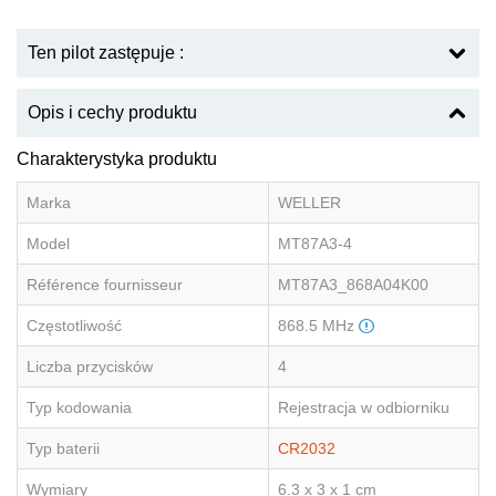
Ten pilot zastępuje :
Opis i cechy produktu
Charakterystyka produktu
Marka
WELLER
Model
MT87A3-4
Référence fournisseur
MT87A3_868A04K00
Częstotliwość
868.5 MHz
Liczba przycisków
4
Typ kodowania
Rejestracja w odbiorniku
Typ baterii
CR2032
Wymiary
6.3 x 3 x 1 cm