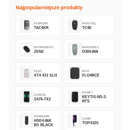
Najpopularniejsze produkty
FERPORT
PRASTEL
TAC4KR
TC4E
ENTREMATIC
MARANTEC
ZEN2
D384-868
FAAC
NICE
XT4 433 SLH
FLO4RCE
SOMFY
CARDIN
KEYTIS-NS-2-
S476-TX2
RTS
HORMANN
CAME
HSE4-868
TOP432S
BS BLACK