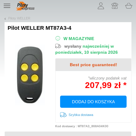
Pozwól, że przedstawimy nasze ciasteczka!
TE
navigation
Piloty WELLER
Pilot
WELLER MT87A3-4
W MAGAZYNIE
wysłany
najwcześniej w
poniedziałek, 10 sierpnia 2026
Best price guaranteed!
*wliczony podatek vat
207,99 zł *
DODAJ DO KOSZYKA
Szybka dostawa
Kod dostawcy : MT87A3_868A04K00