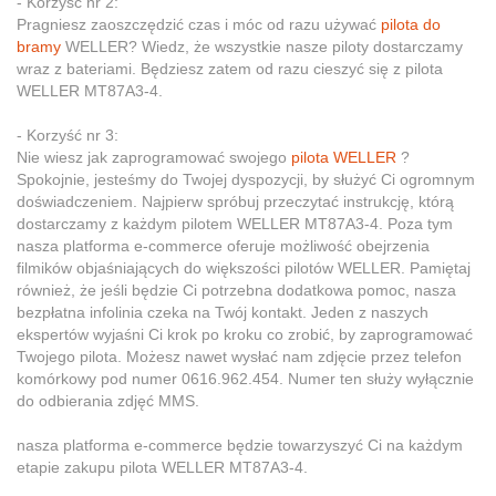
- Korzyść nr 2:
Pragniesz zaoszczędzić czas i móc od razu używać
pilota do
bramy
WELLER? Wiedz, że wszystkie nasze piloty dostarczamy
wraz z bateriami. Będziesz zatem od razu cieszyć się z pilota
WELLER MT87A3-4.
- Korzyść nr 3:
Nie wiesz jak zaprogramować swojego
pilota WELLER
?
Spokojnie, jesteśmy do Twojej dyspozycji, by służyć Ci ogromnym
doświadczeniem. Najpierw spróbuj przeczytać instrukcję, którą
dostarczamy z każdym pilotem WELLER MT87A3-4. Poza tym
nasza platforma e-commerce oferuje możliwość obejrzenia
filmików objaśniających do większości pilotów WELLER. Pamiętaj
również, że jeśli będzie Ci potrzebna dodatkowa pomoc, nasza
bezpłatna infolinia czeka na Twój kontakt. Jeden z naszych
ekspertów wyjaśni Ci krok po kroku co zrobić, by zaprogramować
Twojego pilota. Możesz nawet wysłać nam zdjęcie przez telefon
komórkowy pod numer 0616.962.454. Numer ten służy wyłącznie
do odbierania zdjęć MMS.
nasza platforma e-commerce będzie towarzyszyć Ci na każdym
etapie zakupu pilota WELLER MT87A3-4.