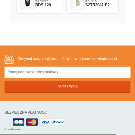
BERNER
ERONE
BDS 120
S2TR2641 E2
Otrzymuj nasze najlepsze oferty oraz najnowsze wiadomości
BEZPIECZNA PLATNOSC
Przelewem