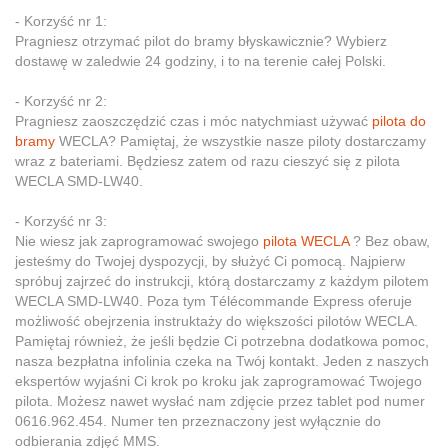
- Korzyść nr 1:
Pragniesz otrzymać pilot do bramy błyskawicznie? Wybierz
dostawę w zaledwie 24 godziny, i to na terenie całej Polski.
- Korzyść nr 2:
Pragniesz zaoszczędzić czas i móc natychmiast używać
pilota do
bramy
WECLA? Pamiętaj, że wszystkie nasze piloty dostarczamy
wraz z bateriami. Będziesz zatem od razu cieszyć się z pilota
WECLA SMD-LW40.
- Korzyść nr 3:
Nie wiesz jak zaprogramować swojego
pilota WECLA
? Bez obaw,
jesteśmy do Twojej dyspozycji, by służyć Ci pomocą. Najpierw
spróbuj zajrzeć do instrukcji, którą dostarczamy z każdym pilotem
WECLA SMD-LW40. Poza tym Télécommande Express oferuje
możliwość obejrzenia instruktaży do większości pilotów WECLA.
Pamiętaj również, że jeśli będzie Ci potrzebna dodatkowa pomoc,
nasza bezpłatna infolinia czeka na Twój kontakt. Jeden z naszych
ekspertów wyjaśni Ci krok po kroku jak zaprogramować Twojego
pilota. Możesz nawet wysłać nam zdjęcie przez tablet pod numer
0616.962.454. Numer ten przeznaczony jest wyłącznie do
odbierania zdjęć MMS.