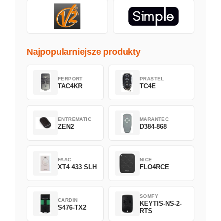
Najpopularniejsze produkty
FERPORT
PRASTEL
TAC4KR
TC4E
ENTREMATIC
MARANTEC
ZEN2
D384-868
FAAC
NICE
XT4 433 SLH
FLO4RCE
SOMFY
CARDIN
KEYTIS-NS-2-
S476-TX2
RTS