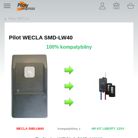
Pozwól, że przedstawimy nasze ciasteczka!
TE
navigation
Piloty WECLA
Pilot
WECLA SMD-LW40
100% kompatybilny
WECLA SMD-LW40
kompatybilny z
HR KIT LIBERTY 220V