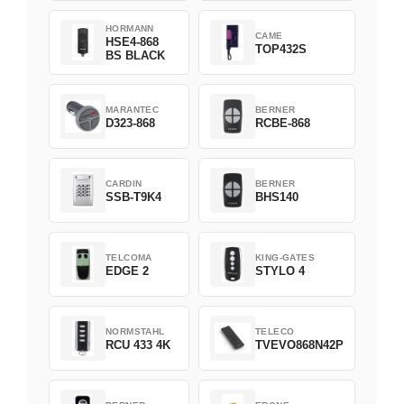
HORMANN
CAME
HSE4-868
TOP432S
BS BLACK
MARANTEC
BERNER
D323-868
RCBE-868
CARDIN
BERNER
SSB-T9K4
BHS140
TELCOMA
KING-GATES
EDGE 2
STYLO 4
NORMSTAHL
TELECO
RCU 433 4K
TVEVO868N42P