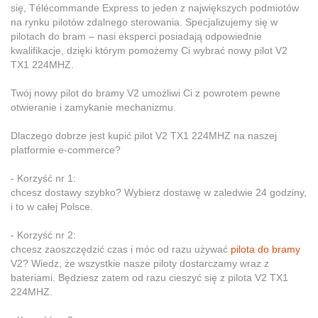
się, Télécommande Express to jeden z największych podmiotów
na rynku pilotów zdalnego sterowania. Specjalizujemy się w
pilotach do bram – nasi eksperci posiadają odpowiednie
kwalifikacje, dzięki którym pomożemy Ci wybrać nowy pilot V2
TX1 224MHZ.
Twój nowy pilot do bramy V2 umożliwi Ci z powrotem pewne
otwieranie i zamykanie mechanizmu.
Dlaczego dobrze jest kupić pilot V2 TX1 224MHZ na naszej
platformie e-commerce?
- Korzyść nr 1:
chcesz dostawy szybko? Wybierz dostawę w zaledwie 24 godziny,
i to w całej Polsce.
- Korzyść nr 2:
chcesz zaoszczędzić czas i móc od razu używać
pilota do bramy
V2? Wiedz, że wszystkie nasze piloty dostarczamy wraz z
bateriami. Będziesz zatem od razu cieszyć się z pilota V2 TX1
224MHZ.