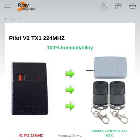
Pozwól, że przedstawimy nasze ciasteczka!
TE
navigation
Piloty V2
Pilot
V2 TX1 224MHZ
100% kompatybilny
DOMO EXPRESS KIT01
V2 TX1 224MHZ
kompatybilny z
MAX