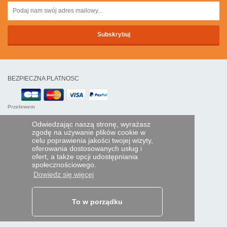
BEZPIECZNA PLATNOSC
Przelewem
Odwiedzając naszą stronę, wyrażasz
POMOC I USŁUGI
zgodę na używanie plików cookie w
celu poprawienia jakości twojej wizyty,
Śledź swoje zamówienie
oferowania dostosowanych usług i
ofert, a także opcji udostępniania
PILOTY EXPRESS
społecznościowego.
Dowiedz się więcej
Kim jesteśmy?
Informacje prawne
Dane osobowe
Moja strefa dla firm
To w porządku
ORAZ NA ŚWIECIE: