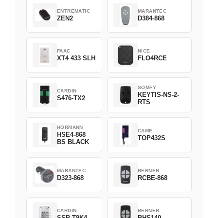
ENTREMATIC
MARANTEC
ZEN2
D384-868
FAAC
NICE
XT4 433 SLH
FLO4RCE
SOMFY
CARDIN
KEYTIS-NS-2-
S476-TX2
RTS
HORMANN
CAME
HSE4-868
TOP432S
BS BLACK
MARANTEC
BERNER
D323-868
RCBE-868
CARDIN
BERNER
SSB-T9K4
BHS140