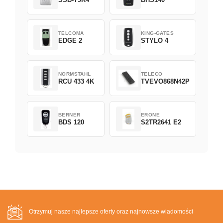
TELCOMA
KING-GATES
EDGE 2
STYLO 4
NORMSTAHL
TELECO
RCU 433 4K
TVEVO868N42P
BERNER
ERONE
BDS 120
S2TR2641 E2
Otrzymuj nasze najlepsze oferty oraz najnowsze wiadomości