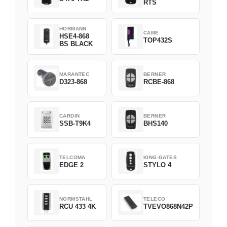
RTS
HORMANN
CAME
HSE4-868
TOP432S
BS BLACK
MARANTEC
BERNER
D323-868
RCBE-868
CARDIN
BERNER
SSB-T9K4
BHS140
TELCOMA
KING-GATES
EDGE 2
STYLO 4
NORMSTAHL
TELECO
RCU 433 4K
TVEVO868N42P