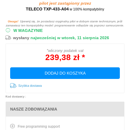
pilot jest zastąpiony przez
TELECO TXP-433-A04
w 100% kompatybilny
Uwaga!
Upewnij się, że posiadasz oryginalny pilot w dobrym stanie technicznym, jeśli
zamawiasz ten kompatybilny model: programowanie odbędzie się poprzez samouczenie.
W MAGAZYNIE
wysłany
najwcześniej w wtorek, 11 sierpnia 2026
*wliczony podatek vat
239,38 zł *
DODAJ DO KOSZYKA
Szybka dostawa
Kod dostawcy :
NASZE ZOBOWIĄZANIA
Free programming support