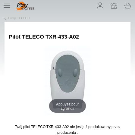
Pozwól, że przedstawimy nasze ciasteczka!
TE
navigation
Piloty TELECO
Pilot
TELECO TXR-433-A02
Appuyez pour
agrandir
Twój pilot TELECO TXR-433-A02
nie jest już produkowany przez
producenta :