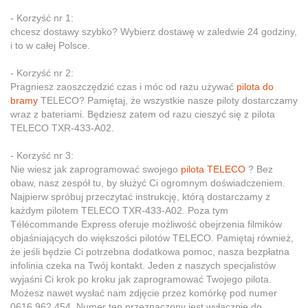
- Korzyść nr 1:
chcesz dostawy szybko? Wybierz dostawę w zaledwie 24 godziny,
i to w całej Polsce.
- Korzyść nr 2:
Pragniesz zaoszczędzić czas i móc od razu używać
pilota do
bramy
TELECO? Pamiętaj, że wszystkie nasze piloty dostarczamy
wraz z bateriami. Będziesz zatem od razu cieszyć się z pilota
TELECO TXR-433-A02.
- Korzyść nr 3:
Nie wiesz jak zaprogramować swojego
pilota TELECO
? Bez
obaw, nasz zespół tu, by służyć Ci ogromnym doświadczeniem.
Najpierw spróbuj przeczytać instrukcję, którą dostarczamy z
każdym pilotem TELECO TXR-433-A02. Poza tym
Télécommande Express oferuje możliwość obejrzenia filmików
objaśniających do większości pilotów TELECO. Pamiętaj również,
że jeśli będzie Ci potrzebna dodatkowa pomoc, nasza bezpłatna
infolinia czeka na Twój kontakt. Jeden z naszych specjalistów
wyjaśni Ci krok po kroku jak zaprogramować Twojego pilota.
Możesz nawet wysłać nam zdjęcie przez komórkę pod numer
0616.962.454. Numer ten przeznaczony jest wyłącznie do