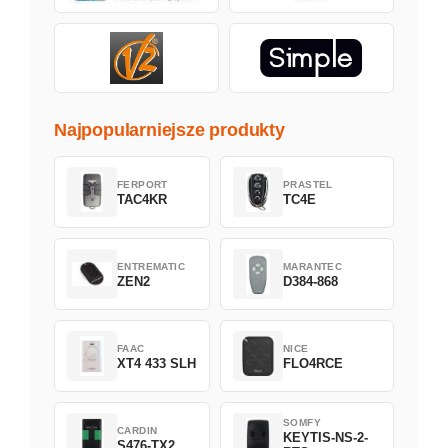
Najpopularniejsze produkty
FERPORT
PRASTEL
TAC4KR
TC4E
ENTREMATIC
MARANTEC
ZEN2
D384-868
FAAC
NICE
XT4 433 SLH
FLO4RCE
SOMFY
CARDIN
KEYTIS-NS-2-
S476-TX2