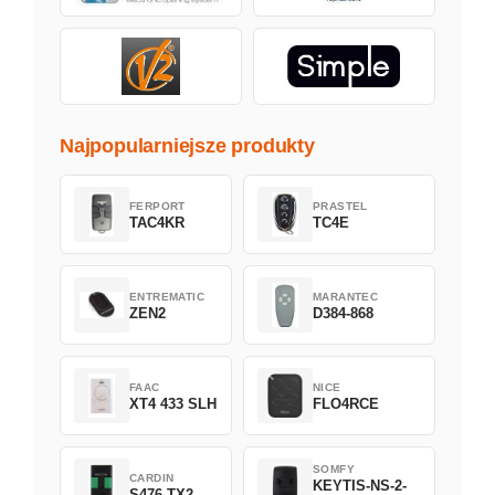
Najpopularniejsze produkty
FERPORT
PRASTEL
TAC4KR
TC4E
ENTREMATIC
MARANTEC
ZEN2
D384-868
FAAC
NICE
XT4 433 SLH
FLO4RCE
SOMFY
CARDIN
KEYTIS-NS-2-
S476-TX2