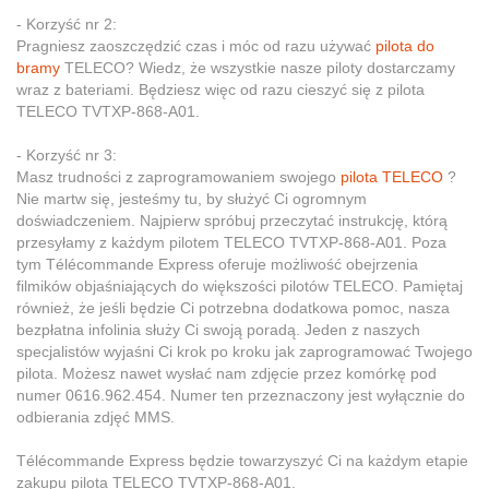
- Korzyść nr 2:
Pragniesz zaoszczędzić czas i móc od razu używać
pilota do
bramy
TELECO? Wiedz, że wszystkie nasze piloty dostarczamy
wraz z bateriami. Będziesz więc od razu cieszyć się z pilota
TELECO TVTXP-868-A01.
- Korzyść nr 3:
Masz trudności z zaprogramowaniem swojego
pilota TELECO
?
Nie martw się, jesteśmy tu, by służyć Ci ogromnym
doświadczeniem. Najpierw spróbuj przeczytać instrukcję, którą
przesyłamy z każdym pilotem TELECO TVTXP-868-A01. Poza
tym Télécommande Express oferuje możliwość obejrzenia
filmików objaśniających do większości pilotów TELECO. Pamiętaj
również, że jeśli będzie Ci potrzebna dodatkowa pomoc, nasza
bezpłatna infolinia służy Ci swoją poradą. Jeden z naszych
specjalistów wyjaśni Ci krok po kroku jak zaprogramować Twojego
pilota. Możesz nawet wysłać nam zdjęcie przez komórkę pod
numer 0616.962.454. Numer ten przeznaczony jest wyłącznie do
odbierania zdjęć MMS.
Télécommande Express będzie towarzyszyć Ci na każdym etapie
zakupu pilota TELECO TVTXP-868-A01.