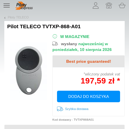
Pozwól, że przedstawimy nasze ciasteczka!
TE
navigation
Piloty TELECO
Pilot
TELECO TVTXP-868-A01
W MAGAZYNIE
wysłany
najwcześniej w
poniedziałek, 10 sierpnia 2026
Best price guaranteed!
*wliczony podatek vat
197,59 zł *
DODAJ DO KOSZYKA
Szybka dostawa
Kod dostawcy : TVTXP868A01