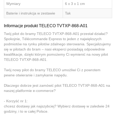
Wymiary
6 x 3 x 1 cm
Baterie i instrukcja w zestawie
Tak
Informacje produkt TELECO TVTXP-868-A01
Twój pilot do bramy TELECO TVTXP-868-A01 przestał działać?
Spokojnie, Télécommande Express to jeden z największych
podmiotów na rynku pilotów zdalnego sterowania. Specjalizujemy
się w pilotach do bram – nasi eksperci posiadają odpowiednie
kwalifikacje, dzięki którym pomożemy Ci wymienić na nowy pilot
TELECO TVTXP-868-A01.
Twój nowy pilot do bramy TELECO umożliwi Ci z powrotem
pewne otwieranie i zamykanie napędu.
Dlaczego dobrze jest zamówić pilot TELECO TVTXP-868-A01 na
naszej platformie e-commerce?
- Korzyść nr 1:
chcesz dostawy jak najszybciej? Wybierz dostawę w zaledwie 24
godziny, i to w całej Polsce.