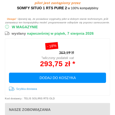
pilot jest zastąpiony przez
SOMFY SITUO 1 RTS PURE 2
w 100% kompatybilny
Uwaga!
Upewnij się, że posiadasz oryginalny pilot w dobrym stanie technicznym, jeśli
zamawiasz ten kompatybilny model: programowanie odbędzie się poprzez samouczenie.
W MAGAZYNIE
wysłany
najwcześniej w piątek, 7 sierpnia 2026
- 18%
363,19 zł
*wliczony podatek vat
293,75 zł *
DODAJ DO KOSZYKA
Szybka dostawa
Kod dostawcy : TELIS SOLIRIS RTS OLD
NASZE ZOBOWIĄZANIA