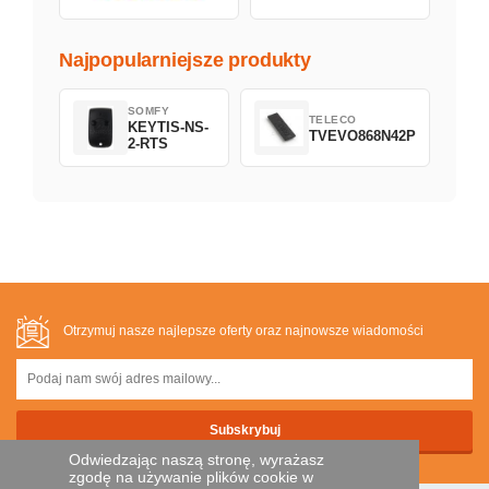
Najpopularniejsze produkty
SOMFY
TELECO
KEYTIS-NS-
TVEVO868N42P
2-RTS
Otrzymuj nasze najlepsze oferty oraz najnowsze wiadomości
Odwiedzając naszą stronę, wyrażasz
zgodę na używanie plików cookie w