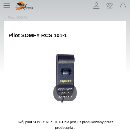
Pozwól, że przedstawimy nasze ciasteczka!
TE
navigation
Piloty SOMFY
Pilot
SOMFY RCS 101-1
Appuyez
pour
agrandir
Twój pilot SOMFY RCS 101-1
nie jest już produkowany przez
producenta :