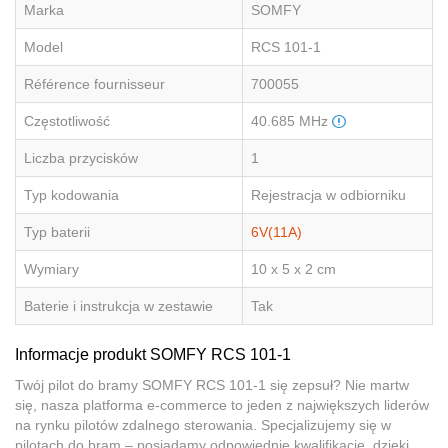
Marka
SOMFY
Model
RCS 101-1
Référence fournisseur
700055
Częstotliwość
40.685 MHz
Liczba przycisków
1
Typ kodowania
Rejestracja w odbiorniku
Typ baterii
6V(11A)
Wymiary
10 x 5 x 2 cm
Baterie i instrukcja w zestawie
Tak
Informacje produkt SOMFY RCS 101-1
Twój pilot do bramy SOMFY RCS 101-1 się zepsuł? Nie martw
się, nasza platforma e-commerce to jeden z największych liderów
na rynku pilotów zdalnego sterowania. Specjalizujemy się w
pilotach do bram – posiadamy odpowiednie kwalifikacje, dzięki