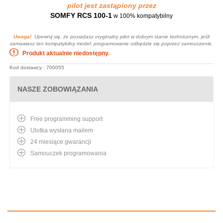
pilot jest zastąpiony przez
SOMFY RCS 100-1
w 100% kompatybilny
Uwaga!
Upewnij się, że posiadasz oryginalny pilot w dobrym stanie technicznym, jeśli
zamawiasz ten kompatybilny model: programowanie odbędzie się poprzez samouczenie.
Produkt aktualnie niedostępny.
Kod dostawcy : 700055
NASZE ZOBOWIĄZANIA
Free programming support
Ulotka wysłana mailem
24 miesiące gwarancji
Samouczek programowania