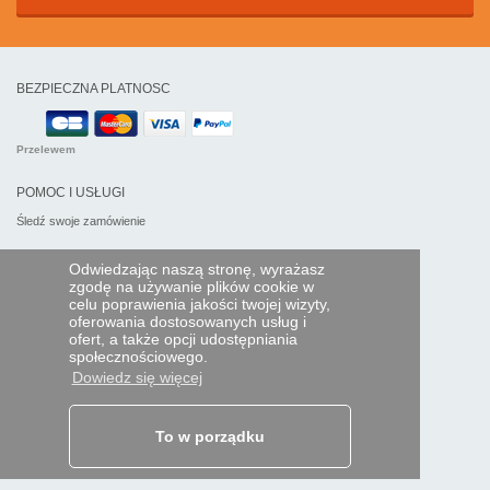
BEZPIECZNA PLATNOSC
Przelewem
POMOC I USŁUGI
Śledź swoje zamówienie
PILOTY EXPRESS
Odwiedzając naszą stronę, wyrażasz
zgodę na używanie plików cookie w
Kim jesteśmy?
celu poprawienia jakości twojej wizyty,
Informacje prawne
oferowania dostosowanych usług i
Dane osobowe
ofert, a także opcji udostępniania
Moja strefa dla firm
społecznościowego.
Dowiedz się więcej
ORAZ NA ŚWIECIE:
To w porządku