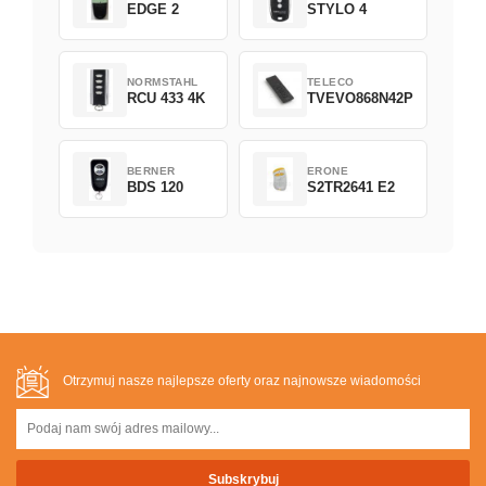
EDGE 2
STYLO 4
NORMSTAHL
TELECO
RCU 433 4K
TVEVO868N42P
BERNER
ERONE
BDS 120
S2TR2641 E2
Otrzymuj nasze najlepsze oferty oraz najnowsze wiadomości