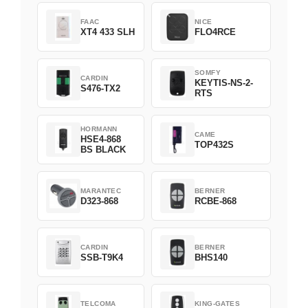
FAAC
NICE
XT4 433 SLH
FLO4RCE
SOMFY
CARDIN
KEYTIS-NS-2-
S476-TX2
RTS
HORMANN
CAME
HSE4-868
TOP432S
BS BLACK
MARANTEC
BERNER
D323-868
RCBE-868
CARDIN
BERNER
SSB-T9K4
BHS140
TELCOMA
KING-GATES