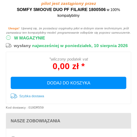
pilot jest zastąpiony przez
SOMFY SMOOVE DUO PF FILAIRE 1800506
w 100%
kompatybilny
Uwaga!
Upewnij się, że posiadasz oryginalny pilot w dobrym stanie technicznym, jeśli
zamawiasz ten kompatybilny model: programowanie odbędzie się poprzez samouczenie.
W MAGAZYNIE
wysłany
najwcześniej w poniedziałek, 10 sierpnia 2026
*wliczony podatek vat
0,00 zł *
DODAJ DO KOSZYKA
Szybka dostawa
Kod dostawcy : 019DR559
NASZE ZOBOWIĄZANIA