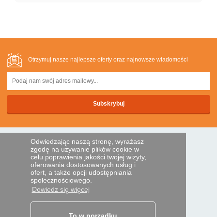
Otrzymuj nasze najlepsze oferty oraz najnowsze wiadomości
Odwiedzając naszą stronę, wyrażasz
BEZPIECZNA PLATNOSC
zgodę na używanie plików cookie w
celu poprawienia jakości twojej wizyty,
oferowania dostosowanych usług i
ofert, a także opcji udostępniania
Przelewem
społecznościowego.
Dowiedz się więcej
POMOC I USŁUGI
Śledź swoje zamówienie
To w porządku