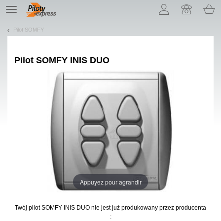
Pozwól, że przedstawimy nasze ciasteczka!
TE
navigation
Pilot SOMFY
Pilot
SOMFY INIS DUO
Appuyez pour agrandir
Twój pilot SOMFY INIS DUO
nie jest już produkowany przez producenta
: