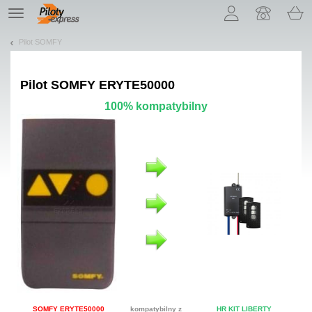
Pozwól, że przedstawimy nasze ciasteczka!
TE
navigation
Pilot SOMFY
Pilot
SOMFY ERYTE50000
100% kompatybilny
SOMFY ERYTE50000
kompatybilny z
HR KIT LIBERTY