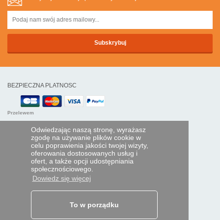
BEZPIECZNA PLATNOSC
Przelewem
Odwiedzając naszą stronę, wyrażasz
POMOC I USŁUGI
zgodę na używanie plików cookie w
celu poprawienia jakości twojej wizyty,
Śledź swoje zamówienie
oferowania dostosowanych usług i
ofert, a także opcji udostępniania
PILOTY EXPRESS
społecznościowego.
Dowiedz się więcej
Kim jesteśmy?
Informacje prawne
Dane osobowe
Moja strefa dla firm
To w porządku
ORAZ NA ŚWIECIE: