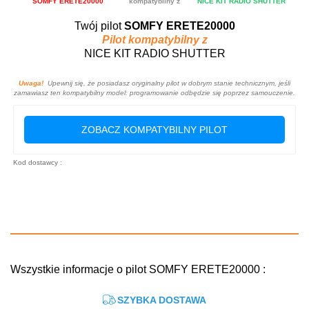
SOMFY ERETE20000
kompatybilny z
NICE KIT RADIO SHUTTER
Twój pilot
SOMFY ERETE20000
Pilot kompatybilny z
NICE KIT RADIO SHUTTER
Uwaga!
Upewnij się, że posiadasz oryginalny pilot w dobrym stanie technicznym, jeśli
zamawiasz ten kompatybilny model: programowanie odbędzie się poprzez samouczenie.
ZOBACZ KOMPATYBILNY PILOT
Kod dostawcy :
Wszystkie informacje o pilot SOMFY ERETE20000 :
SZYBKA DOSTAWA