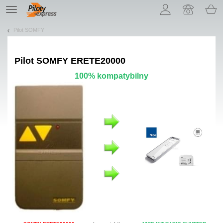
Pozwól, że przedstawimy nasze ciasteczka!
TE
navigation
Pilot SOMFY
Pilot
SOMFY ERETE20000
100% kompatybilny