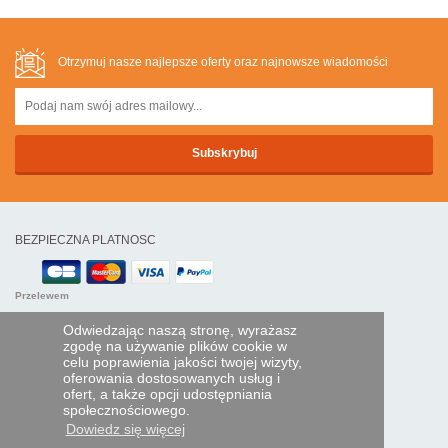
Otrzymuj nasze najlepsze oferty oraz najnowsze wiadomości
BEZPIECZNA PLATNOSC
Przelewem
Odwiedzając naszą stronę, wyrażasz
POMOC I USŁUGI
zgodę na używanie plików cookie w
celu poprawienia jakości twojej wizyty,
Śledź swoje zamówienie
oferowania dostosowanych usług i
ofert, a także opcji udostępniania
PILOTY EXPRESS
społecznościowego.
Dowiedz się więcej
Kim jesteśmy?
Informacje prawne