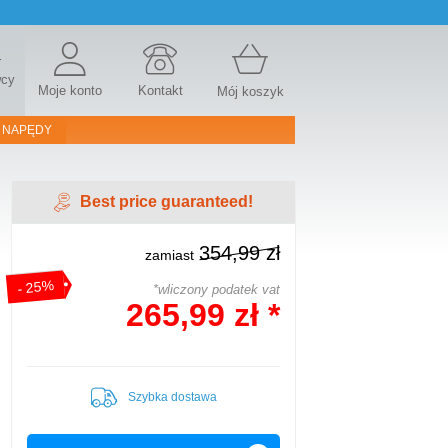
r
wcy
Moje konto
Kontakt
Mój koszyk
 NAPĘDY
Best price guaranteed!
354,99 zł
zamiast
- 25%
*wliczony podatek vat
265,99 zł *
Szybka dostawa