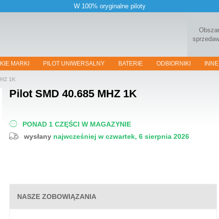
W 100% oryginalne piloty
Obsza
sprzeda
KIE MARKI
PILOT UNIWERSALNY
BATERIE
ODBIORNIKI
INNE
MHZ 1K
Pilot
SMD 40.685 MHZ 1K
PONAD 1 CZĘŚCI W MAGAZYNIE
wysłany
najwcześniej w czwartek, 6 sierpnia 2026
NASZE ZOBOWIĄZANIA