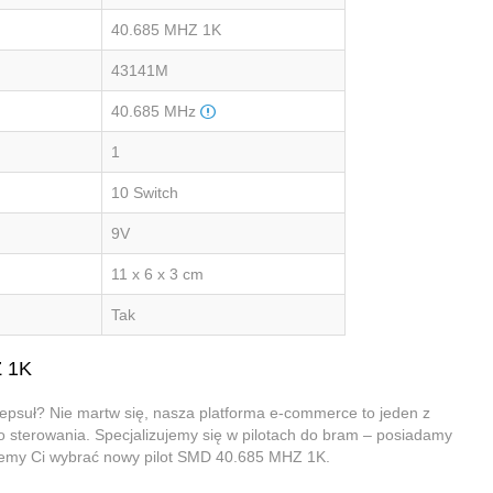
40.685 MHZ 1K
43141M
40.685 MHz
1
10 Switch
9V
11 x 6 x 3 cm
Tak
Z 1K
epsuł? Nie martw się, nasza platforma e-commerce to jeden z
o sterowania. Specjalizujemy się w pilotach do bram – posiadamy
ożemy Ci wybrać nowy pilot SMD 40.685 MHZ 1K.