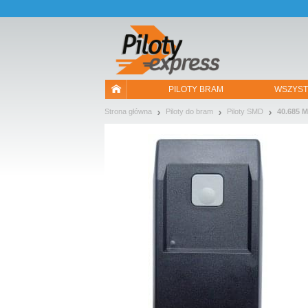
Pozwól, że przedstawimy nasze ciasteczka!
PILOTY BRAM
WSZYST
Strona główna
Piloty do bram
Piloty SMD
40.685 