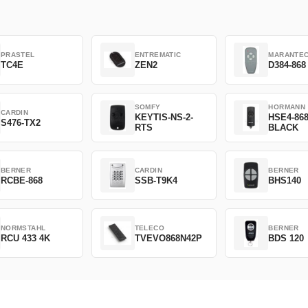
PRASTEL
ENTREMATIC
MARANTE
TC4E
ZEN2
D384-868
SOMFY
HORMANN
CARDIN
KEYTIS-NS-2-
HSE4-86
S476-TX2
RTS
BLACK
BERNER
CARDIN
BERNER
RCBE-868
SSB-T9K4
BHS140
NORMSTAHL
TELECO
BERNER
RCU 433 4K
TVEVO868N42P
BDS 120