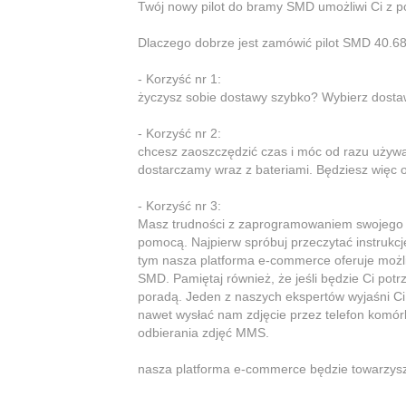
Twój nowy pilot do bramy SMD umożliwi Ci z 
Dlaczego dobrze jest zamówić pilot SMD 40.68
- Korzyść nr 1:
życzysz sobie dostawy szybko? Wybierz dostawę 
- Korzyść nr 2:
chcesz zaoszczędzić czas i móc od razu uży
dostarczamy wraz z bateriami. Będziesz więc 
- Korzyść nr 3:
Masz trudności z zaprogramowaniem swojeg
pomocą. Najpierw spróbuj przeczytać instruk
tym nasza platforma e-commerce oferuje możliw
SMD. Pamiętaj również, że jeśli będzie Ci pot
poradą. Jeden z naszych ekspertów wyjaśni Ci
nawet wysłać nam zdjęcie przez telefon komó
odbierania zdjęć MMS.
nasza platforma e-commerce będzie towarzys