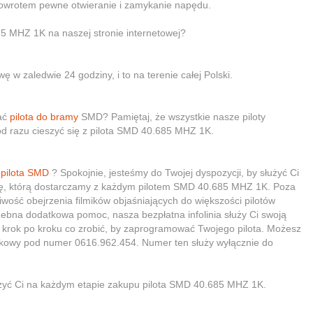
powrotem pewne otwieranie i zamykanie napędu.
5 MHZ 1K na naszej stronie internetowej?
w zaledwie 24 godziny, i to na terenie całej Polski.
wać
pilota do bramy
SMD? Pamiętaj, że wszystkie nasze piloty
od razu cieszyć się z pilota SMD 40.685 MHZ 1K.
o
pilota SMD
? Spokojnie, jesteśmy do Twojej dyspozycji, by służyć Ci
cję, którą dostarczamy z każdym pilotem SMD 40.685 MHZ 1K. Poza
ość obejrzenia filmików objaśniających do większości pilotów
rzebna dodatkowa pomoc, nasza bezpłatna infolinia służy Ci swoją
 krok po kroku co zrobić, by zaprogramować Twojego pilota. Możesz
rkowy pod numer 0616.962.454. Numer ten służy wyłącznie do
zyć Ci na każdym etapie zakupu pilota SMD 40.685 MHZ 1K.