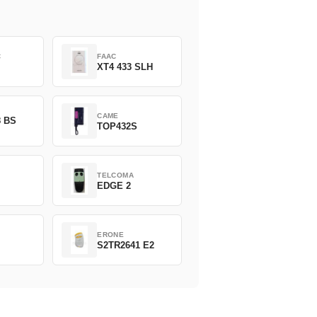
C
FAAC
XT4 433 SLH
CAME
8 BS
TOP432S
TELCOMA
EDGE 2
ERONE
S2TR2641 E2