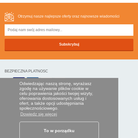
Otrzymuj nasze najlepsze oferty oraz najnowsze wiadomości
BEZPIECZNA PLATNOSC
Odwiedzając naszą stronę, wyrażasz
zgodę na używanie plików cookie w
Przelewem
celu poprawienia jakości twojej wizyty,
oferowania dostosowanych usług i
POMOC I USŁUGI
ofert, a także opcji udostępniania
społecznościowego.
Śledź swoje zamówienie
Dowiedz się więcej
PILOTY EXPRESS
Kim jesteśmy?
To w porządku
Informacje prawne