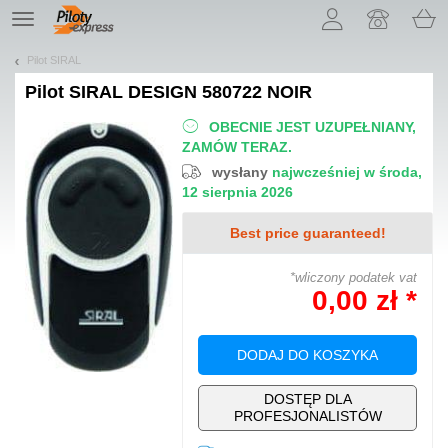
Pozwól, że przedstawimy nasze ciasteczka!
TE
navigation
Pilot SIRAL
Pilot
SIRAL DESIGN 580722 NOIR
OBECNIE JEST UZUPEŁNIANY,
ZAMÓW TERAZ.
wysłany
najwcześniej w środa,
12 sierpnia 2026
Best price guaranteed!
*wliczony podatek vat
0,00 zł *
DODAJ DO KOSZYKA
DOSTĘP DLA
PROFESJONALISTÓW