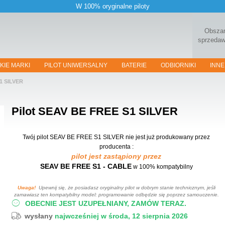
W 100% oryginalne piloty
Obsza
sprzeda
KIE MARKI
PILOT UNIWERSALNY
BATERIE
ODBIORNIKI
INNE
1 SILVER
Pilot
SEAV BE FREE S1 SILVER
Twój pilot SEAV BE FREE S1 SILVER
nie jest już produkowany przez
producenta :
pilot jest zastąpiony przez
SEAV BE FREE S1 - CABLE
w 100% kompatybilny
Uwaga!
Upewnij się, że posiadasz oryginalny pilot w dobrym stanie technicznym, jeśli
zamawiasz ten kompatybilny model: programowanie odbędzie się poprzez samouczenie.
OBECNIE JEST UZUPEŁNIANY, ZAMÓW TERAZ.
wysłany
najwcześniej w środa, 12 sierpnia 2026