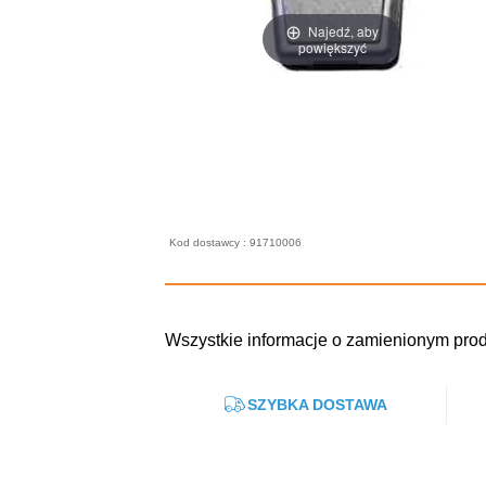
Najedź, aby
powiększyć
Kod dostawcy : 91710006
Wszystkie informacje o zamienionym pro
SZYBKA DOSTAWA