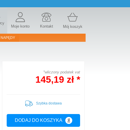
r
wcy
Moje konto
Kontakt
Mój koszyk
 NAPĘDY
*wliczony podatek vat
145,19 zł *
Szybka dostawa
DODAJ DO KOSZYKA