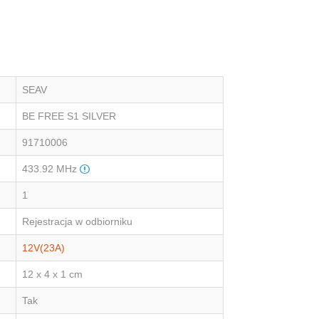
SEAV
BE FREE S1 SILVER
91710006
433.92 MHz
1
Rejestracja w odbiorniku
12V(23A)
12 x 4 x 1 cm
Tak