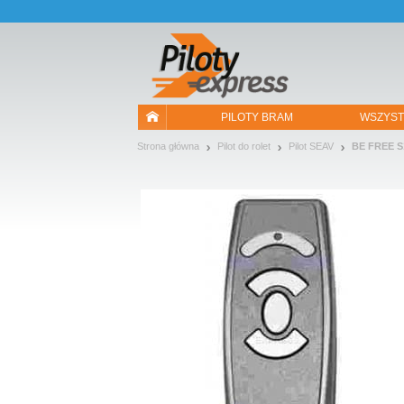
Pozwól, że przedstawimy nasze ciasteczka!
PILOTY BRAM
WSZYST
Strona główna
Pilot do rolet
Pilot SEAV
BE FREE S