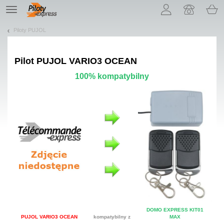
Pozwól, że przedstawimy nasze ciasteczka!
TE
navigation
Piloty PUJOL
Pilot
PUJOL VARIO3 OCEAN
100% kompatybilny
DOMO EXPRESS KIT01
PUJOL VARIO3 OCEAN
kompatybilny z
MAX