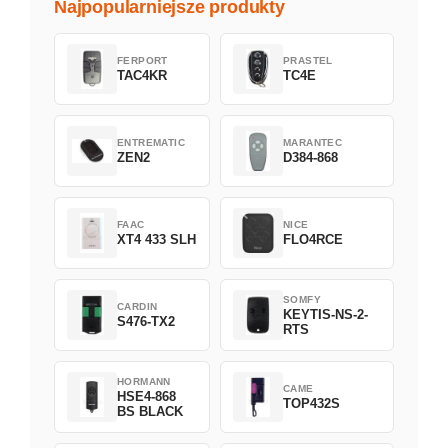
Najpopularniejsze produkty
FERPORT
PRASTEL
TAC4KR
TC4E
ENTREMATIC
MARANTEC
ZEN2
D384-868
FAAC
NICE
XT4 433 SLH
FLO4RCE
SOMFY
CARDIN
KEYTIS-NS-2-
S476-TX2
RTS
HORMANN
CAME
HSE4-868
TOP432S
BS BLACK