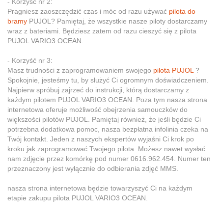
- Korzyść nr 2:
Pragniesz zaoszczędzić czas i móc od razu używać
pilota do
bramy
PUJOL? Pamiętaj, że wszystkie nasze piloty dostarczamy
wraz z bateriami. Będziesz zatem od razu cieszyć się z pilota
PUJOL VARIO3 OCEAN.
- Korzyść nr 3:
Masz trudności z zaprogramowaniem swojego
pilota PUJOL
?
Spokojnie, jesteśmy tu, by służyć Ci ogromnym doświadczeniem.
Najpierw spróbuj zajrzeć do instrukcji, którą dostarczamy z
każdym pilotem PUJOL VARIO3 OCEAN. Poza tym nasza strona
internetowa oferuje możliwość obejrzenia samouczków do
większości pilotów PUJOL. Pamiętaj również, że jeśli będzie Ci
potrzebna dodatkowa pomoc, nasza bezpłatna infolinia czeka na
Twój kontakt. Jeden z naszych ekspertów wyjaśni Ci krok po
kroku jak zaprogramować Twojego pilota. Możesz nawet wysłać
nam zdjęcie przez komórkę pod numer 0616.962.454. Numer ten
przeznaczony jest wyłącznie do odbierania zdjęć MMS.
nasza strona internetowa będzie towarzyszyć Ci na każdym
etapie zakupu pilota PUJOL VARIO3 OCEAN.