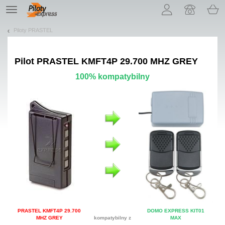
Pozwól, że przedstawimy nasze ciasteczka!
TE
navigation
Piloty PRASTEL
Pilot
PRASTEL KMFT4P 29.700 MHZ GREY
100% kompatybilny
PRASTEL KMFT4P 29.700
DOMO EXPRESS KIT01
MHZ GREY
kompatybilny z
MAX