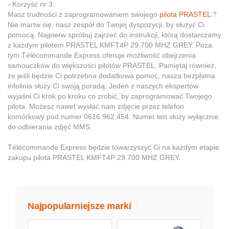
- Korzyść nr 3:
Masz trudności z zaprogramowaniem swojego
pilota PRASTEL
?
Nie martw się, nasz zespół do Twojej dyspozycji, by służyć Ci
pomocą. Najpierw spróbuj zajrzeć do instrukcji, którą dostarczamy
z każdym pilotem PRASTEL KMFT4P 29.700 MHZ GREY. Poza
tym Télécommande Express oferuje możliwość obejrzenia
samouczków do większości pilotów PRASTEL. Pamiętaj również,
że jeśli będzie Ci potrzebna dodatkowa pomoc, nasza bezpłatna
infolinia służy Ci swoją poradą. Jeden z naszych ekspertów
wyjaśni Ci krok po kroku co zrobić, by zaprogramować Twojego
pilota. Możesz nawet wysłać nam zdjęcie przez telefon
komórkowy pod numer 0616.962.454. Numer ten służy wyłącznie
do odbierania zdjęć MMS.
Télécommande Express będzie towarzyszyć Ci na każdym etapie
zakupu pilota PRASTEL KMFT4P 29.700 MHZ GREY.
Najpopularniejsze marki