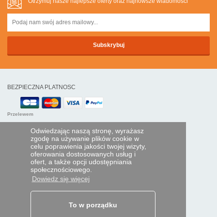
Otrzymuj nasze najlepsze oferty oraz najnowsze wiadomości
BEZPIECZNA PLATNOSC
Przelewem
Odwiedzając naszą stronę, wyrażasz
POMOC I USŁUGI
zgodę na używanie plików cookie w
celu poprawienia jakości twojej wizyty,
Śledź swoje zamówienie
oferowania dostosowanych usług i
ofert, a także opcji udostępniania
PILOTY EXPRESS
społecznościowego.
Dowiedz się więcej
Kim jesteśmy?
Informacje prawne
Dane osobowe
Moja strefa dla firm
To w porządku