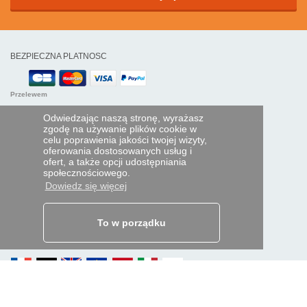
BEZPIECZNA PLATNOSC
Przelewem
Odwiedzając naszą stronę, wyrażasz
POMOC I USŁUGI
zgodę na używanie plików cookie w
celu poprawienia jakości twojej wizyty,
Śledź swoje zamówienie
oferowania dostosowanych usług i
ofert, a także opcji udostępniania
PILOTY EXPRESS
społecznościowego.
Dowiedz się więcej
Kim jesteśmy?
Informacje prawne
Dane osobowe
Moja strefa dla firm
To w porządku
ORAZ NA ŚWIECIE: