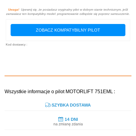
Uwaga!
Upewnij się, że posiadasz oryginalny pilot w dobrym stanie technicznym, jeśli
zamawiasz ten kompatybilny model: programowanie odbędzie się poprzez samouczenie.
ZOBACZ KOMPATYBILNY PILOT
Kod dostawcy :
Wszystkie informacje o pilot MOTORLIFT 751EML :
SZYBKA DOSTAWA
14 DNI
na zmianę zdania