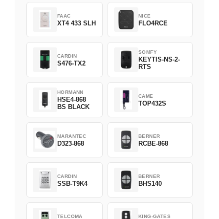
FAAC
NICE
XT4 433 SLH
FLO4RCE
SOMFY
CARDIN
KEYTIS-NS-2-
S476-TX2
RTS
HORMANN
CAME
HSE4-868
TOP432S
BS BLACK
MARANTEC
BERNER
D323-868
RCBE-868
CARDIN
BERNER
SSB-T9K4
BHS140
TELCOMA
KING-GATES