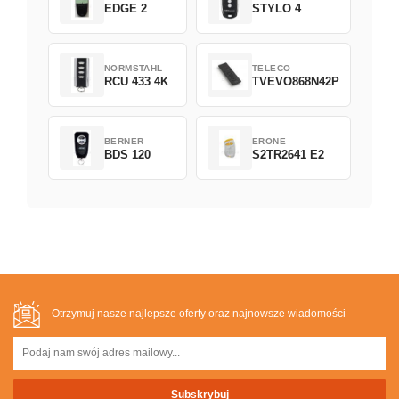
EDGE 2
STYLO 4
NORMSTAHL
TELECO
RCU 433 4K
TVEVO868N42P
BERNER
ERONE
BDS 120
S2TR2641 E2
Otrzymuj nasze najlepsze oferty oraz najnowsze wiadomości