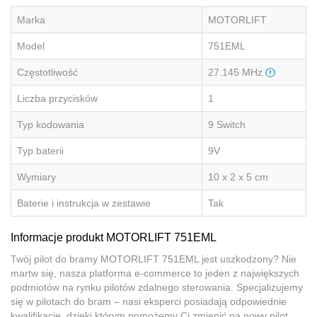
Marka
MOTORLIFT
Model
751EML
Częstotliwość
27.145 MHz
Liczba przycisków
1
Typ kodowania
9 Switch
Typ baterii
9V
Wymiary
10 x 2 x 5 cm
Baterie i instrukcja w zestawie
Tak
Informacje produkt MOTORLIFT 751EML
Twój pilot do bramy MOTORLIFT 751EML jest uszkodzony? Nie
martw się, nasza platforma e-commerce to jeden z największych
podmiotów na rynku pilotów zdalnego sterowania. Specjalizujemy
się w pilotach do bram – nasi eksperci posiadają odpowiednie
kwalifikacje, dzięki którym pomożemy Ci zmienić na nowy pilot