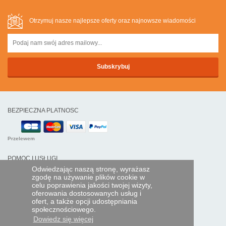
Otrzymuj nasze najlepsze oferty oraz najnowsze wiadomości
BEZPIECZNA PLATNOSC
Przelewem
POMOC I USŁUGI
Odwiedzając naszą stronę, wyrażasz
Śledź swoje zamówienie
zgodę na używanie plików cookie w
celu poprawienia jakości twojej wizyty,
PILOTY EXPRESS
oferowania dostosowanych usług i
ofert, a także opcji udostępniania
Kim jesteśmy?
społecznościowego.
Informacje prawne
Dowiedz się więcej
Dane osobowe