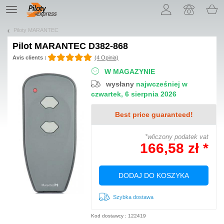
Pozwól, że przedstawimy nasze ciasteczka!
TE
navigation
Piloty MARANTEC
Pilot
MARANTEC D382-868
Avis clients :
(4 Opinia)
W MAGAZYNIE
wysłany
najwcześniej w
czwartek, 6 sierpnia 2026
Best price guaranteed!
*wliczony podatek vat
166,58 zł *
DODAJ DO KOSZYKA
Szybka dostawa
Kod dostawcy : 122419