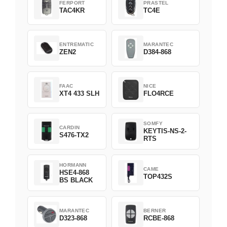
FERPORT
PRASTEL
TAC4KR
TC4E
ENTREMATIC
MARANTEC
ZEN2
D384-868
FAAC
NICE
XT4 433 SLH
FLO4RCE
SOMFY
CARDIN
KEYTIS-NS-2-
S476-TX2
RTS
HORMANN
CAME
HSE4-868
TOP432S
BS BLACK
MARANTEC
BERNER
D323-868
RCBE-868