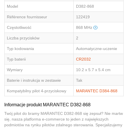
Model
D382-868
Référence fournisseur
122419
Częstotliwość
868 MHz
Liczba przycisków
2
Typ kodowania
Automatyczne-uczenie
Typ baterii
CR2032
Wymiary
10.2 x 5.7 x 5.4 cm
Baterie i instrukcja w zestawie
Tak
Kompatybilny pilot 4-przyciskowy
MARANTEC D384-868
Informacje produkt MARANTEC D382-868
Twój pilot do bramy MARANTEC D382-868 się zepsuł? Nie martw
się, nasza platforma e-commerce to jeden z największych
podmiotów na rynku pilotów zdalnego sterowania. Specjalizujemy