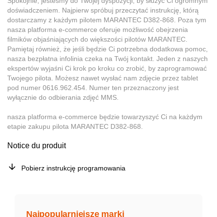
Spokojnie, jesteśmy do Twojej dyspozycji, by służyć Ci ogromnym
doświadczeniem. Najpierw spróbuj przeczytać instrukcję, którą
dostarczamy z każdym pilotem MARANTEC D382-868. Poza tym
nasza platforma e-commerce oferuje możliwość obejrzenia
filmików objaśniających do większości pilotów MARANTEC.
Pamiętaj również, że jeśli będzie Ci potrzebna dodatkowa pomoc,
nasza bezpłatna infolinia czeka na Twój kontakt. Jeden z naszych
ekspertów wyjaśni Ci krok po kroku co zrobić, by zaprogramować
Twojego pilota. Możesz nawet wysłać nam zdjęcie przez tablet
pod numer 0616.962.454. Numer ten przeznaczony jest
wyłącznie do odbierania zdjęć MMS.
nasza platforma e-commerce będzie towarzyszyć Ci na każdym
etapie zakupu pilota MARANTEC D382-868.
Notice du produit
Pobierz instrukcję programowania
Najpopularniejsze marki