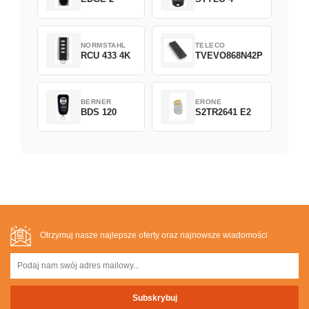
NORMSTAHL
TELECO
RCU 433 4K
TVEVO868N42P
BERNER
ERONE
BDS 120
S2TR2641 E2
Otrzymuj nasze najlepsze oferty oraz najnowsze wiadomości