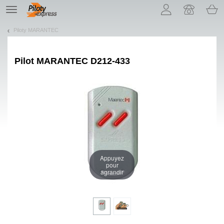
Pozwól, że przedstawimy nasze ciasteczka!
TE
navigation
Piloty MARANTEC
Pilot
MARANTEC D212-433
Appuyez
pour
agrandir