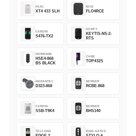
FAAC
NICE
XT4 433 SLH
FLO4RCE
SOMFY
CARDIN
KEYTIS-NS-2-
S476-TX2
RTS
HORMANN
CAME
HSE4-868
TOP432S
BS BLACK
MARANTEC
BERNER
D323-868
RCBE-868
CARDIN
BERNER
SSB-T9K4
BHS140
TELCOMA
KING-GATES
EDGE 2
STYLO 4