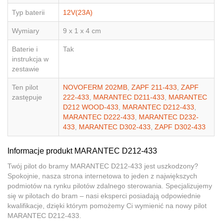
Typ baterii
12V(23A)
Wymiary
9 x 1 x 4 cm
Baterie i
Tak
instrukcja w
zestawie
Ten pilot
NOVOFERM 202MB
,
ZAPF 211-433
,
ZAPF
zastępuje
222-433
,
MARANTEC D211-433
,
MARANTEC
D212 WOOD-433
,
MARANTEC D212-433
,
MARANTEC D222-433
,
MARANTEC D232-
433
,
MARANTEC D302-433
,
ZAPF D302-433
Informacje produkt MARANTEC D212-433
Twój pilot do bramy MARANTEC D212-433 jest uszkodzony?
Spokojnie, nasza strona internetowa to jeden z największych
podmiotów na rynku pilotów zdalnego sterowania. Specjalizujemy
się w pilotach do bram – nasi eksperci posiadają odpowiednie
kwalifikacje, dzięki którym pomożemy Ci wymienić na nowy pilot
MARANTEC D212-433.