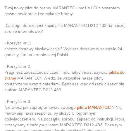
Twój nowy pilot do bramy MARANTEC umożliwi Ci z powrotem
pewne otwieranie i zamykanie bramy.
Dlaczego dobrze jest kupić pilot MARANTEC D212-433 na naszej
stronie internetowej?
- Korzyść nr 1:
chcesz dostawy błyskawicznie? Wybierz dostawę w zaledwie 24
godziny, i to na terenie całej Polski.
- Korzyść nr 2:
Pragniesz zaoszczędzić czas i móc natychmiast używać
pilota do
bramy
MARANTEC? Wiedz, że wszystkie nasze piloty
dostarczamy wraz z bateriami. Będziesz więc od razu cieszyć się
z pilota MARANTEC D212-433.
- Korzyść nr 3:
Nie wiesz jak zaprogramować swojego
pilota MARANTEC
? Nie
martw się, nasz zespół tu, by służyć Ci ogromnym
doświadczeniem. Na początku spróbuj zajrzeć do instrukcji, którą
przesyłamy z każdym pilotem MARANTEC D212-433. Poza tym
nasza strona internetowa oferuje możliwość obejrzenia