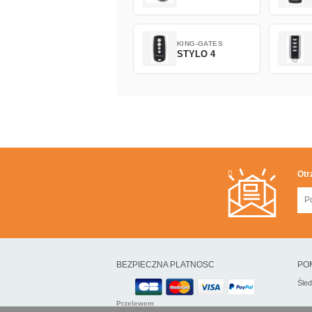
KING-GATES
STYLO 4
Otr
BEZPIECZNA PLATNOSC
PO
Śle
Przelewem