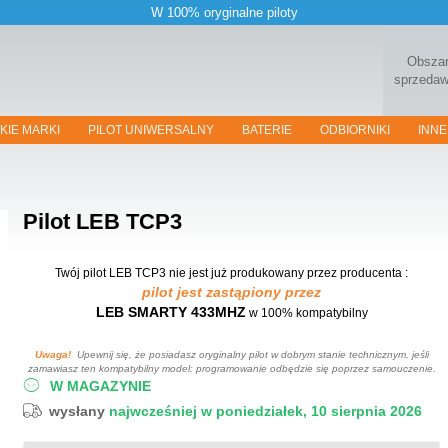
W 100% oryginalne piloty
Obsza
sprzeda
KIE MARKI
PILOT UNIWERSALNY
BATERIE
ODBIORNIKI
INNE
Pilot
LEB TCP3
Twój pilot LEB TCP3
nie jest już produkowany przez producenta :
pilot jest zastąpiony przez
LEB SMARTY 433MHZ
w 100% kompatybilny
Uwaga!
Upewnij się, że posiadasz oryginalny pilot w dobrym stanie technicznym, jeśli
zamawiasz ten kompatybilny model: programowanie odbędzie się poprzez samouczenie.
W MAGAZYNIE
wysłany
najwcześniej w poniedziałek, 10 sierpnia 2026