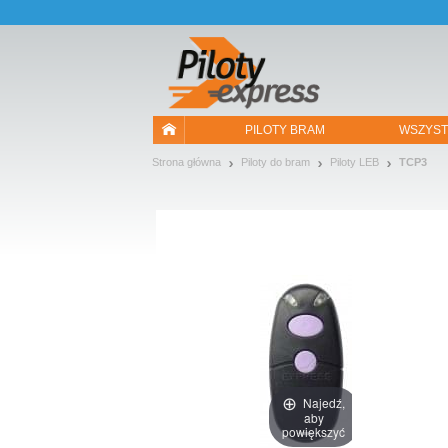
Pozwól, że przedstawimy nasze ciasteczka!
PILOTY BRAM
WSZYST
Strona główna
Piloty do bram
Piloty LEB
TCP3
Najedź,
aby
powiększyć