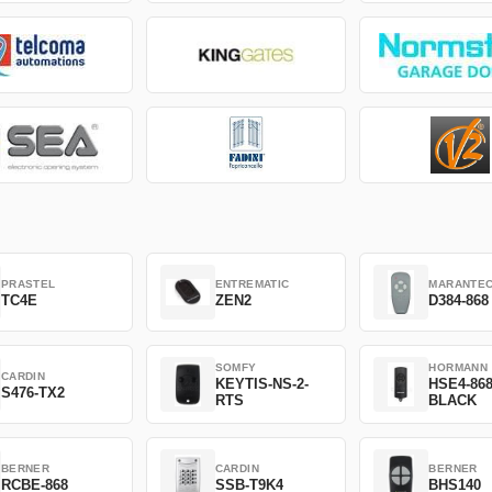
PRASTEL
ENTREMATIC
MARANTE
TC4E
ZEN2
D384-868
SOMFY
HORMANN
CARDIN
KEYTIS-NS-2-
HSE4-86
S476-TX2
RTS
BLACK
BERNER
CARDIN
BERNER
RCBE-868
SSB-T9K4
BHS140