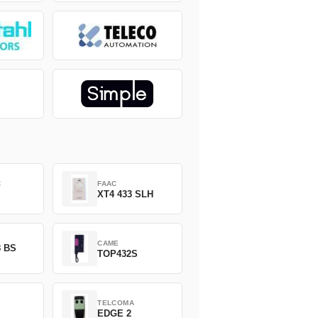
C
FAAC
XT4 433 SLH
CAME
8 BS
TOP432S
TELCOMA
EDGE 2