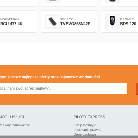
NORMSTAHL
TELECO
BERNER
RCU 433 4K
TVEVO868N42P
BDS 120
zymuj nasze najlepsze oferty oraz najnowsze wiadomości
MOC I USŁUGI
PILOTY EXPRESS
dź swoje zamówienie
Kim jesteśmy?
Informacje prawne
Dane osobowe