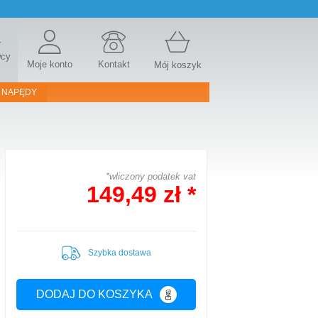
r
wcy
Moje konto
Kontakt
Mój koszyk
 NAPĘDY
*wliczony podatek vat
149,49 zł *
Szybka dostawa
DODAJ DO KOSZYKA