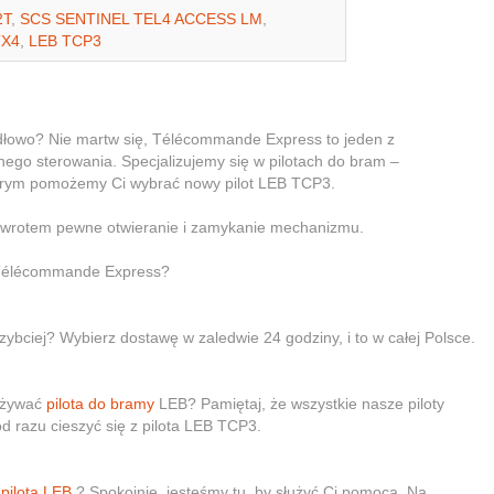
2T
,
SCS SENTINEL TEL4 ACCESS LM
,
TX4
,
LEB TCP3
idłowo? Nie martw się, Télécommande Express to jeden z
nego sterowania. Specjalizujemy się w pilotach do bram –
którym pomożemy Ci wybrać nowy pilot LEB TCP3.
powrotem pewne otwieranie i zamykanie mechanizmu.
w Télécommande Express?
zybciej? Wybierz dostawę w zaledwie 24 godziny, i to w całej Polsce.
 używać
pilota do bramy
LEB? Pamiętaj, że wszystkie nasze piloty
d razu cieszyć się z pilota LEB TCP3.
o
pilota LEB
? Spokojnie, jesteśmy tu, by służyć Ci pomocą. Na