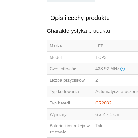
Opis i cechy produktu
Charakterystyka produktu
Marka
LEB
Model
TCP3
Częstotliwość
433.92 MHz
Liczba przycisków
2
Typ kodowania
Automatyczne-uczeni
Typ baterii
CR2032
Wymiary
6 x 2 x 1 cm
Baterie i instrukcja w
Tak
zestawie