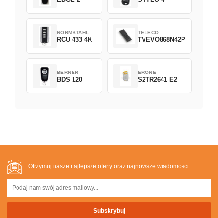
NORMSTAHL
TELECO
RCU 433 4K
TVEVO868N42P
BERNER
ERONE
BDS 120
S2TR2641 E2
Otrzymuj nasze najlepsze oferty oraz najnowsze wiadomości