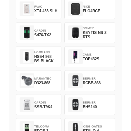
FAAC
NICE
XT4 433 SLH
FLO4RCE
SOMFY
CARDIN
KEYTIS-NS-2-
S476-TX2
RTS
HORMANN
CAME
HSE4-868
TOP432S
BS BLACK
MARANTEC
BERNER
D323-868
RCBE-868
CARDIN
BERNER
SSB-T9K4
BHS140
TELCOMA
KING-GATES
EDGE 2
STYLO 4