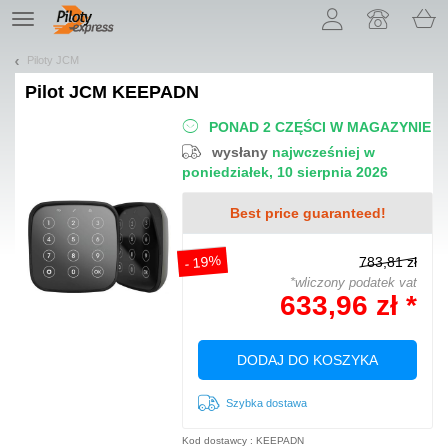
Pozwól, że przedstawimy nasze ciasteczka!
TE
navigation
Piloty JCM
Pilot
JCM KEEPADN
PONAD 2 CZĘŚCI W MAGAZYNIE
wysłany
najwcześniej w
poniedziałek, 10 sierpnia 2026
Best price guaranteed!
- 19%
783,81 zł
*wliczony podatek vat
633,96 zł *
DODAJ DO KOSZYKA
Szybka dostawa
Kod dostawcy : KEEPADN