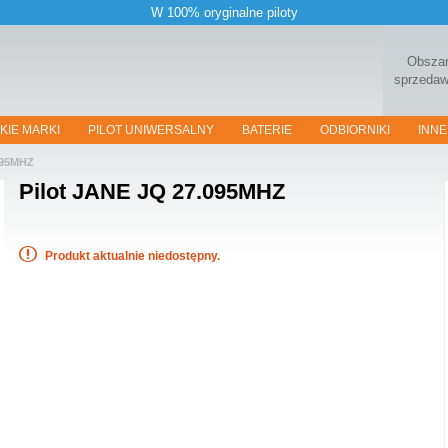
W 100% oryginalne piloty
Obsza
sprzeda
KIE MARKI
PILOT UNIWERSALNY
BATERIE
ODBIORNIKI
INNE
095MHZ
Pilot
JANE JQ 27.095MHZ
Produkt aktualnie niedostępny.