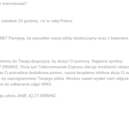
e internetowej?
aledwie 24 godziny, i to w całej Polsce.
E? Pamiętaj, że wszystkie nasze piloty dostarczamy wraz z bateriami.
steśmy do Twojej dyspozycji, by służyć Ci pomocą. Najpierw spróbuj
 27.095MHZ. Poza tym Télécommande Express oferuje możliwość obejrz
zie Ci potrzebna dodatkowa pomoc, nasza bezpłatna infolinia służy Ci s
ć, by zaprogramować Twojego pilota. Możesz nawet wysłać nam zdjęcie
ie do odbierania zdjęć MMS.
upu pilota JANE JQ 27.095MHZ.