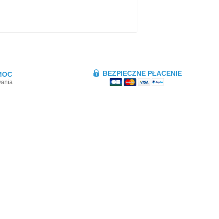
BEZPIECZNE PŁACENIE
MOC
wania