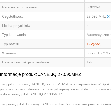
Référence fournisseur
JQ033-4
Częstotliwość
27.095 MHz
Liczba przycisków
4
Typ kodowania
Automatyczne-
Typ baterii
12V(23A)
Wymiary
50 x 6.1 x 2.3 
Baterie i instrukcja w zestawie
Tak
Informacje produkt JANE JQ 27.095MHZ
Twój pilot do bramy JANE JQ 27.095MHZ działa nieprawidłowo? Spoko
pilotów zdalnego sterowania. Specjalizujemy się w pilotach do bram – 
wybrać nowy pilot JANE JQ 27.095MHZ.
Twój nowy pilot do bramy JANE umożliwi Ci z powrotem pewne otwiera