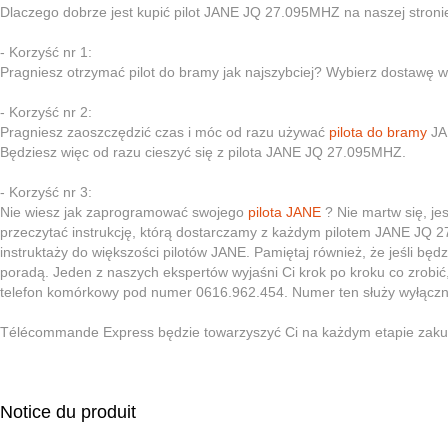
Dlaczego dobrze jest kupić pilot JANE JQ 27.095MHZ na naszej stroni
- Korzyść nr 1:
Pragniesz otrzymać pilot do bramy jak najszybciej? Wybierz dostawę w z
- Korzyść nr 2:
Pragniesz zaoszczędzić czas i móc od razu używać
pilota do bramy
JAN
Będziesz więc od razu cieszyć się z pilota JANE JQ 27.095MHZ.
- Korzyść nr 3:
Nie wiesz jak zaprogramować swojego
pilota JANE
? Nie martw się, je
przeczytać instrukcję, którą dostarczamy z każdym pilotem JANE JQ
instruktaży do większości pilotów JANE. Pamiętaj również, że jeśli będ
poradą. Jeden z naszych ekspertów wyjaśni Ci krok po kroku co zrobi
telefon komórkowy pod numer 0616.962.454. Numer ten służy wyłączn
Télécommande Express będzie towarzyszyć Ci na każdym etapie zak
Notice du produit