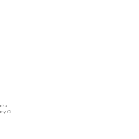
ynku
emy Ci