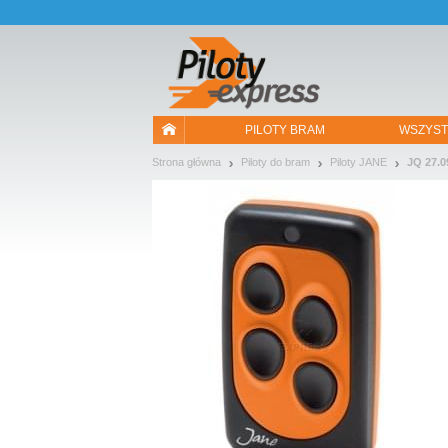
Pozwól, że przedstawimy nasze ciasteczka!
PILOTY BRAM
WSZYST
Strona główna
Piloty do bram
Piloty JANE
JQ 27.