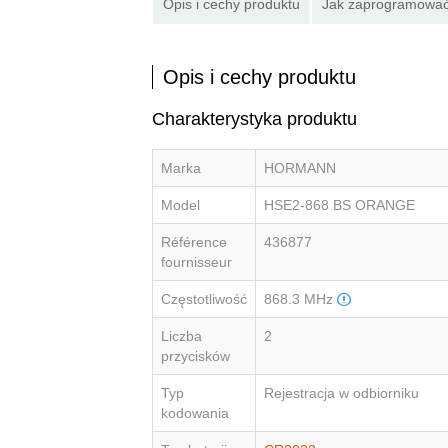
Opis i cechy produktu
Jak zaprogramować 
Opis i cechy produktu
Charakterystyka produktu
Marka
HORMANN
Model
HSE2-868 BS ORANGE
Référence
436877
fournisseur
Częstotliwość
868.3 MHz
Liczba
2
przycisków
Typ
Rejestracja w odbiorniku
kodowania