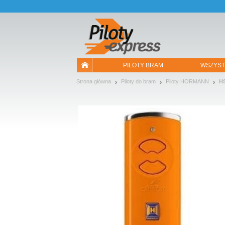
Pozwól, że przedstawimy nasze ciasteczka!
PILOTY BRAM
WSZYST
Strona główna
Piloty do bram
Piloty HORMANN
H