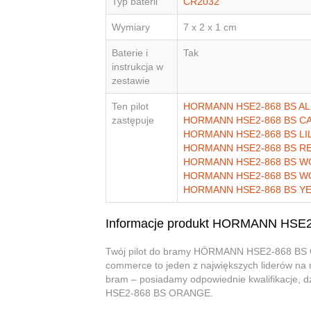
Typ baterii
CR2032
Wymiary
7 x 2 x 1 cm
Baterie i
Tak
instrukcja w
zestawie
Ten pilot
HORMANN HSE2-868 BS A
zastępuje
HORMANN HSE2-868 BS C
HORMANN HSE2-868 BS LI
HORMANN HSE2-868 BS R
HORMANN HSE2-868 BS 
HORMANN HSE2-868 BS 
HORMANN HSE2-868 BS Y
Informacje produkt HORMANN HS
Twój pilot do bramy HÖRMANN HSE2-868 BS OR
commerce to jeden z największych liderów na r
bram – posiadamy odpowiednie kwalifikacje,
HSE2-868 BS ORANGE.