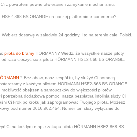
Ci z powrotem pewne otwieranie i zamykanie mechanizmu.
N HSE2-868 BS ORANGE na naszej platformie e-commerce?
Wybierz dostawę w zaledwie 24 godziny, i to na terenie całej Polski.
wać
pilota do bramy
HÖRMANN? Wiedz, że wszystkie nasze piloty
em od razu cieszyć się z pilota HÖRMANN HSE2-868 BS ORANGE.
 HÖRMANN
? Bez obaw, nasz zespół tu, by służyć Ci pomocą.
órą dostarczamy z każdym pilotem HÖRMANN HSE2-868 BS ORANGE.
 możliwość obejrzenia samouczków do większości pilotów
i potrzebna dodatkowa pomoc, nasza bezpłatna infolinia służy Ci
śni Ci krok po kroku jak zaprogramować Twojego pilota. Możesz
rkowy pod numer 0616.962.454. Numer ten służy wyłącznie do
szyć Ci na każdym etapie zakupu pilota HÖRMANN HSE2-868 BS