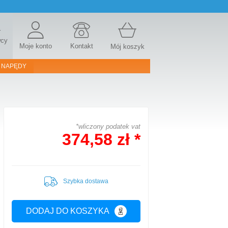
r
wcy
Moje konto
Kontakt
Mój koszyk
 NAPĘDY
*wliczony podatek vat
374,58 zł *
Szybka dostawa
DODAJ DO KOSZYKA