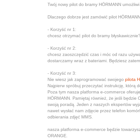
Twój nowy pilot do bramy HÖRMANN umożliwi 
Dlaczego dobrze jest zamówić pilot HÖRMAN
- Korzyść nr 1:
chcesz otrzymać pilot do bramy błyskawicznie? 
- Korzyść nr 2:
chcesz zaoszczędzić czas i móc od razu uży
dostarczamy wraz z bateriami. Będziesz zat
- Korzyść nr 3:
Nie wiesz jak zaprogramować swojego
pilota
Najpierw spróbuj przeczytać instrukcję, kt
Poza tym nasza platforma e-commerce oferuje
HÖRMANN. Pamiętaj również, że jeśli będzie C
swoją poradą. Jeden z naszych ekspertów wyja
nawet wysłać nam zdjęcie przez telefon komó
odbierania zdjęć MMS.
nasza platforma e-commerce będzie towarzy
ORANGE.