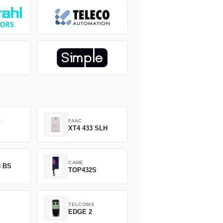
C
FAAC
XT4 433 SLH
CAME
8 BS
TOP432S
TELCOMA
EDGE 2