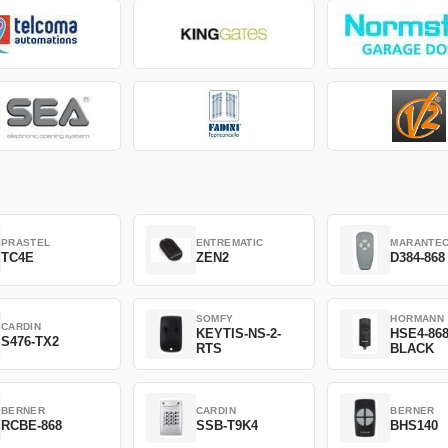
PRASTEL
ENTREMATIC
MARANTE
TC4E
ZEN2
D384-868
SOMFY
HORMANN
CARDIN
KEYTIS-NS-2-
HSE4-86
S476-TX2
RTS
BLACK
BERNER
CARDIN
BERNER
RCBE-868
SSB-T9K4
BHS140