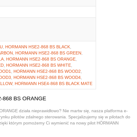
LU
,
HORMANN HSE2-868 BS BLACK
,
ARBON
,
HORMANN HSE2-868 BS GREEN
,
LA
,
HORMANN HSE2-868 BS ORANGE
,
ED
,
HORMANN HSE2-868 BS WHITE
,
WOOD1
,
HORMANN HSE2-868 BS WOOD2
,
WOOD3
,
HORMANN HSE2-868 BS WOOD4
,
ELLOW
,
HORMANN HSE4-868 BS BLACK MATE
E2-868 BS ORANGE
ANGE działa nieprawidłowo? Nie martw się, nasza platforma e-
ynku pilotów zdalnego sterowania. Specjalizujemy się w pilotach do
 dzięki którym pomożemy Ci wymienić na nowy pilot HÖRMANN