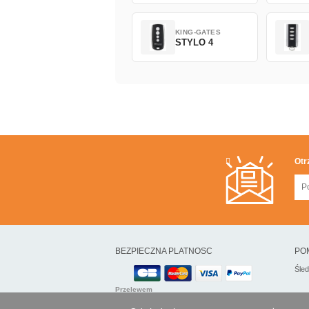
KING-GATES
STYLO 4
Otr
BEZPIECZNA PLATNOSC
PO
Śle
Przelewem