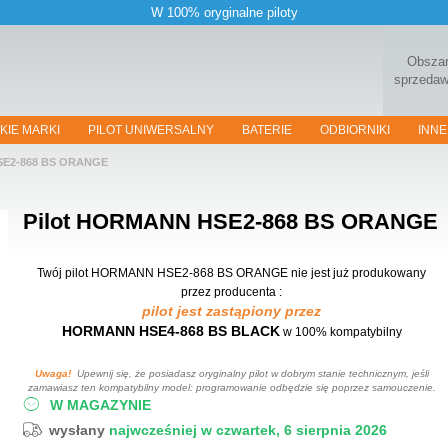
W 100% oryginalne piloty
Obsza
sprzeda
KIE MARKI
PILOT UNIWERSALNY
BATERIE
ODBIORNIKI
INNE
SE2-868 BS ORANGE
Pilot
HORMANN HSE2-868 BS ORANGE
Twój pilot HORMANN HSE2-868 BS ORANGE
nie jest już produkowany
przez producenta :
pilot jest zastąpiony przez
HORMANN HSE4-868 BS BLACK
w 100% kompatybilny
Uwaga!
Upewnij się, że posiadasz oryginalny pilot w dobrym stanie technicznym, jeśli
zamawiasz ten kompatybilny model: programowanie odbędzie się poprzez samouczenie.
W MAGAZYNIE
wysłany
najwcześniej w czwartek, 6 sierpnia 2026