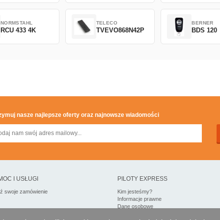
NORMSTAHL
TELECO
BERNER
RCU 433 4K
TVEVO868N42P
BDS 120
zymuj nasze najlepsze oferty oraz najnowsze wiadomości
MOC I USŁUGI
PILOTY EXPRESS
dź swoje zamówienie
Kim jesteśmy?
Informacje prawne
Dane osobowe
Moja strefa dla firm