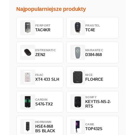
Najpopularniejsze produkty
FERPORT
PRASTEL
TAC4KR
TC4E
ENTREMATIC
MARANTEC
ZEN2
D384-868
FAAC
NICE
XT4 433 SLH
FLO4RCE
SOMFY
CARDIN
KEYTIS-NS-2-
S476-TX2
RTS
HORMANN
CAME
HSE4-868
TOP432S
BS BLACK