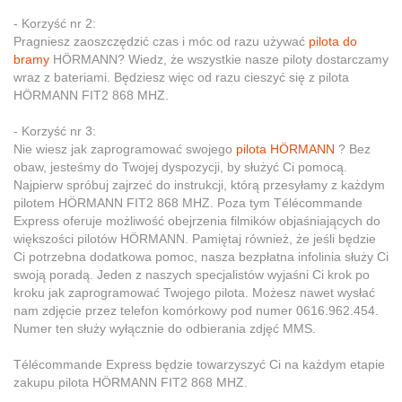
- Korzyść nr 2:
Pragniesz zaoszczędzić czas i móc od razu używać
pilota do
bramy
HÖRMANN? Wiedz, że wszystkie nasze piloty dostarczamy
wraz z bateriami. Będziesz więc od razu cieszyć się z pilota
HÖRMANN FIT2 868 MHZ.
- Korzyść nr 3:
Nie wiesz jak zaprogramować swojego
pilota HÖRMANN
? Bez
obaw, jesteśmy do Twojej dyspozycji, by służyć Ci pomocą.
Najpierw spróbuj zajrzeć do instrukcji, którą przesyłamy z każdym
pilotem HÖRMANN FIT2 868 MHZ. Poza tym Télécommande
Express oferuje możliwość obejrzenia filmików objaśniających do
większości pilotów HÖRMANN. Pamiętaj również, że jeśli będzie
Ci potrzebna dodatkowa pomoc, nasza bezpłatna infolinia służy Ci
swoją poradą. Jeden z naszych specjalistów wyjaśni Ci krok po
kroku jak zaprogramować Twojego pilota. Możesz nawet wysłać
nam zdjęcie przez telefon komórkowy pod numer 0616.962.454.
Numer ten służy wyłącznie do odbierania zdjęć MMS.
Télécommande Express będzie towarzyszyć Ci na każdym etapie
zakupu pilota HÖRMANN FIT2 868 MHZ.