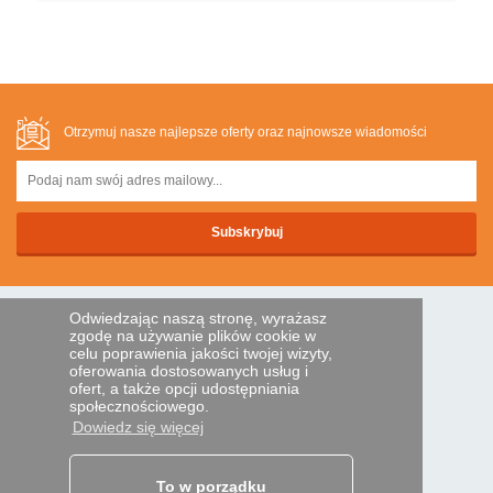
Otrzymuj nasze najlepsze oferty oraz najnowsze wiadomości
Odwiedzając naszą stronę, wyrażasz
BEZPIECZNA PLATNOSC
zgodę na używanie plików cookie w
celu poprawienia jakości twojej wizyty,
oferowania dostosowanych usług i
ofert, a także opcji udostępniania
Przelewem
społecznościowego.
Dowiedz się więcej
POMOC I USŁUGI
Śledź swoje zamówienie
To w porządku