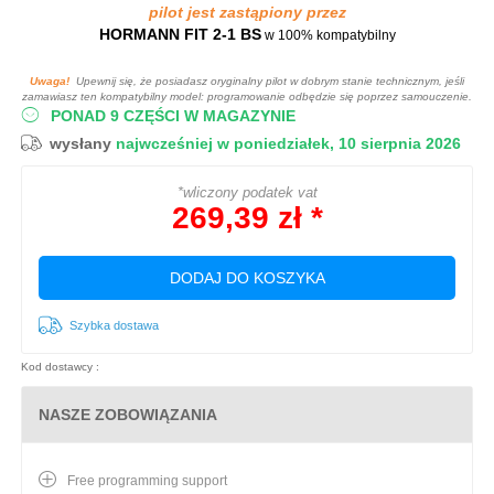
pilot jest zastąpiony przez
HORMANN FIT 2‑1 BS
w 100% kompatybilny
Uwaga!
Upewnij się, że posiadasz oryginalny pilot w dobrym stanie technicznym, jeśli
zamawiasz ten kompatybilny model: programowanie odbędzie się poprzez samouczenie.
PONAD 9 CZĘŚCI W MAGAZYNIE
wysłany
najwcześniej w poniedziałek, 10 sierpnia 2026
*wliczony podatek vat
269,39 zł *
DODAJ DO KOSZYKA
Szybka dostawa
Kod dostawcy :
NASZE ZOBOWIĄZANIA
Free programming support