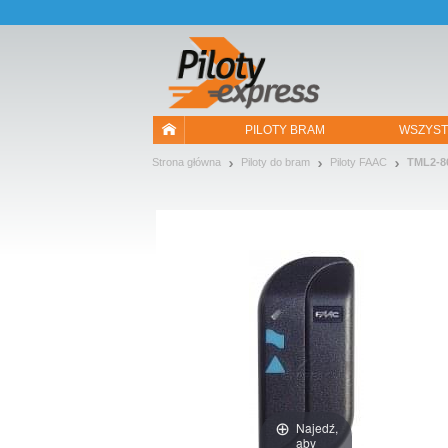
Pozwól, że przedstawimy nasze ciasteczka!
PILOTY BRAM
WSZYST
Strona główna
Piloty do bram
Piloty FAAC
TML2-8
Najedź,
aby