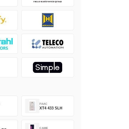
C
FAAC
XT4 433 SLH
CAME