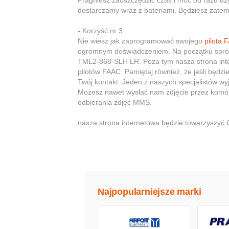
Pragniesz zaoszczędzić czas i móc od razu u
dostarczamy wraz z bateriami. Będziesz zatem
- Korzyść nr 3:
Nie wiesz jak zaprogramować swojego
pilota 
ogromnym doświadczeniem. Na początku spróbuj
TML2-868-SLH LR. Poza tym nasza strona inter
pilotów FAAC. Pamiętaj również, że jeśli będz
Twój kontakt. Jeden z naszych specjalistów wy
Możesz nawet wysłać nam zdjęcie przez komó
odbierania zdjęć MMS.
nasza strona internetowa będzie towarzyszyć
Najpopularniejsze marki