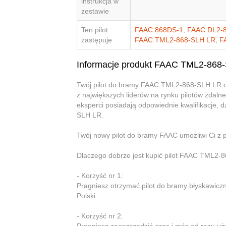
instrukcja w
zestawie
Ten pilot
FAAC 868DS-1
,
FAAC DL2-
zastępuje
FAAC TML2-868-SLH LR
,
F
Informacje produkt FAAC TML2-868
Twój pilot do bramy FAAC TML2-868-SLH LR dzi
z największych liderów na rynku pilotów zdalne
eksperci posiadają odpowiednie kwalifikacje,
SLH LR.
Twój nowy pilot do bramy FAAC umożliwi Ci z
Dlaczego dobrze jest kupić pilot FAAC TML2-8
- Korzyść nr 1:
Pragniesz otrzymać pilot do bramy błyskawiczn
Polski.
- Korzyść nr 2: