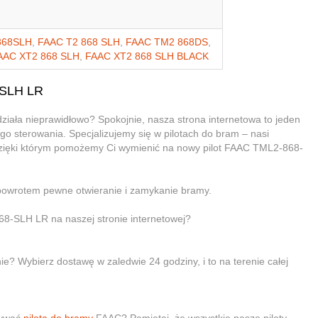
868SLH
,
FAAC T2 868 SLH
,
FAAC TM2 868DS
,
AAC XT2 868 SLH
,
FAAC XT2 868 SLH BLACK
-SLH LR
ała nieprawidłowo? Spokojnie, nasza strona internetowa to jeden
go sterowania. Specjalizujemy się w pilotach do bram – nasi
 dzięki którym pomożemy Ci wymienić na nowy pilot FAAC TML2-868-
 powrotem pewne otwieranie i zamykanie bramy.
68-SLH LR na naszej stronie internetowej?
ie? Wybierz dostawę w zaledwie 24 godziny, i to na terenie całej