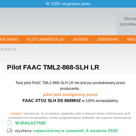
W 100% oryginalne piloty
Obsza
sprzeda
KIE MARKI
PILOT UNIWERSALNY
BATERIE
ODBIORNIKI
INNE
68-SLH LR
Pilot
FAAC TML2-868-SLH LR
Twój pilot FAAC TML2-868-SLH LR
nie jest już produkowany przez
producenta :
pilot jest zastąpiony przez
FAAC XTO2 SLH DS 868MHZ
w 100% kompatybilny
Uwaga!
Upewnij się, że posiadasz oryginalny pilot w dobrym stanie technicznym, jeśli
zamawiasz ten kompatybilny model: programowanie odbędzie się poprzez samouczenie.
W MAGAZYNIE
wysłany
najwcześniej w czwartek, 6 sierpnia 2026