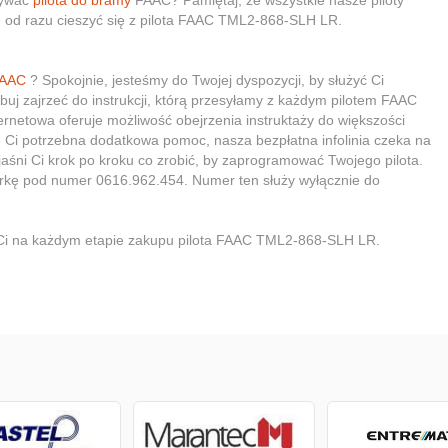
żywać
pilota do bramy
FAAC? Pamiętaj, że wszystkie nasze piloty
 od razu cieszyć się z pilota FAAC TML2-868-SLH LR.
FAAC
? Spokojnie, jesteśmy do Twojej dyspozycji, by służyć Ci
 zajrzeć do instrukcji, którą przesyłamy z każdym pilotem FAAC
netowa oferuje możliwość obejrzenia instruktaży do większości
ie Ci potrzebna dodatkowa pomoc, nasza bezpłatna infolinia czeka na
jaśni Ci krok po kroku co zrobić, by zaprogramować Twojego pilota.
rkę pod numer 0616.962.454. Numer ten służy wyłącznie do
 Ci na każdym etapie zakupu pilota FAAC TML2-868-SLH LR.