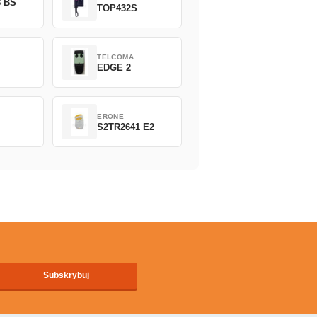
8 BS
TOP432S
TELCOMA
EDGE 2
ERONE
S2TR2641 E2