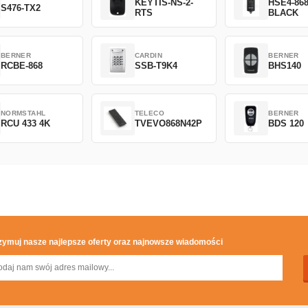
KEYTIS-NS-2-
HSE4-86
S476-TX2
RTS
BLACK
BERNER
CARDIN
BERNER
RCBE-868
SSB-T9K4
BHS140
NORMSTAHL
TELECO
BERNER
RCU 433 4K
TVEVO868N42P
BDS 120
zymuj nasze najlepsze oferty oraz najnowsze wiadomości