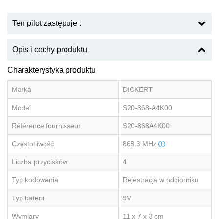
Ten pilot zastępuje :
Opis i cechy produktu
Charakterystyka produktu
Marka
DICKERT
Model
S20-868-A4K00
Référence fournisseur
S20-868A4K00
Częstotliwość
868.3 MHz
Liczba przycisków
4
Typ kodowania
Rejestracja w odbiorniku
Typ baterii
9V
Wymiary
11 x 7 x 3 cm