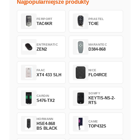
Najpopularniejsze produkty
FERPORT
PRASTEL
TAC4KR
TC4E
ENTREMATIC
MARANTEC
ZEN2
D384-868
FAAC
NICE
XT4 433 SLH
FLO4RCE
SOMFY
CARDIN
KEYTIS-NS-2-
S476-TX2
RTS
HORMANN
CAME
HSE4-868
TOP432S
BS BLACK