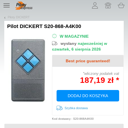
Pozwól, że przedstawimy nasze ciasteczka!
TE
navigation
Piloty DICKERT
Pilot
DICKERT S20-868-A4K00
W MAGAZYNIE
wysłany
najwcześniej w
czwartek, 6 sierpnia 2026
Best price guaranteed!
*wliczony podatek vat
187,19 zł *
DODAJ DO KOSZYKA
Szybka dostawa
Kod dostawcy : S20-868A4K00