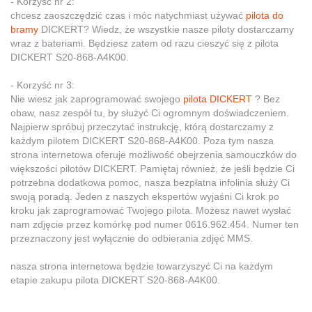
- Korzyść nr 2:
chcesz zaoszczędzić czas i móc natychmiast używać
pilota do
bramy
DICKERT? Wiedz, że wszystkie nasze piloty dostarczamy
wraz z bateriami. Będziesz zatem od razu cieszyć się z pilota
DICKERT S20-868-A4K00.
- Korzyść nr 3:
Nie wiesz jak zaprogramować swojego
pilota DICKERT
? Bez
obaw, nasz zespół tu, by służyć Ci ogromnym doświadczeniem.
Najpierw spróbuj przeczytać instrukcję, którą dostarczamy z
każdym pilotem DICKERT S20-868-A4K00. Poza tym nasza
strona internetowa oferuje możliwość obejrzenia samouczków do
większości pilotów DICKERT. Pamiętaj również, że jeśli będzie Ci
potrzebna dodatkowa pomoc, nasza bezpłatna infolinia służy Ci
swoją poradą. Jeden z naszych ekspertów wyjaśni Ci krok po
kroku jak zaprogramować Twojego pilota. Możesz nawet wysłać
nam zdjęcie przez komórkę pod numer 0616.962.454. Numer ten
przeznaczony jest wyłącznie do odbierania zdjęć MMS.
nasza strona internetowa będzie towarzyszyć Ci na każdym
etapie zakupu pilota DICKERT S20-868-A4K00.