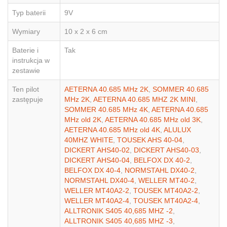
Typ baterii
9V
Wymiary
10 x 2 x 6 cm
Baterie i
Tak
instrukcja w
zestawie
Ten pilot
AETERNA 40.685 MHz 2K
,
SOMMER 40.685
zastępuje
MHz 2K
,
AETERNA 40.685 MHZ 2K MINI
,
SOMMER 40.685 MHz 4K
,
AETERNA 40.685
MHz old 2K
,
AETERNA 40.685 MHz old 3K
,
AETERNA 40.685 MHz old 4K
,
ALULUX
40MHZ WHITE
,
TOUSEK AHS 40-04
,
DICKERT AHS40-02
,
DICKERT AHS40-03
,
DICKERT AHS40-04
,
BELFOX DX 40-2
,
BELFOX DX 40-4
,
NORMSTAHL DX40-2
,
NORMSTAHL DX40-4
,
WELLER MT40-2
,
WELLER MT40A2-2
,
TOUSEK MT40A2-2
,
WELLER MT40A2-4
,
TOUSEK MT40A2-4
,
ALLTRONIK S405 40,685 MHZ -2
,
ALLTRONIK S405 40,685 MHZ -3
,