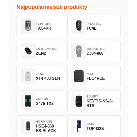
Najpopularniejsze produkty
FERPORT
PRASTEL
TAC4KR
TC4E
ENTREMATIC
MARANTEC
ZEN2
D384-868
FAAC
NICE
XT4 433 SLH
FLO4RCE
SOMFY
CARDIN
KEYTIS-NS-2-
S476-TX2
RTS
HORMANN
CAME
HSE4-868
TOP432S
BS BLACK