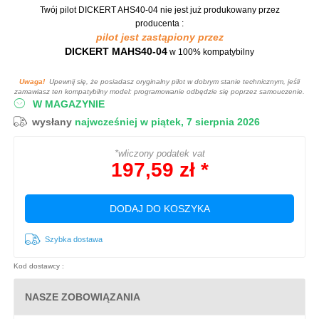
Twój pilot DICKERT AHS40-04
nie jest już produkowany przez
producenta :
pilot jest zastąpiony przez
DICKERT MAHS40-04
w 100% kompatybilny
Uwaga!
Upewnij się, że posiadasz oryginalny pilot w dobrym stanie technicznym, jeśli
zamawiasz ten kompatybilny model: programowanie odbędzie się poprzez samouczenie.
W MAGAZYNIE
wysłany
najwcześniej w piątek, 7 sierpnia 2026
*wliczony podatek vat
197,59 zł *
DODAJ DO KOSZYKA
Szybka dostawa
Kod dostawcy :
NASZE ZOBOWIĄZANIA