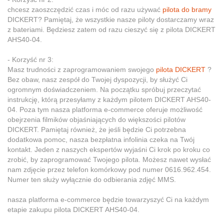
chcesz zaoszczędzić czas i móc od razu używać
pilota do bramy
DICKERT? Pamiętaj, że wszystkie nasze piloty dostarczamy wraz
z bateriami. Będziesz zatem od razu cieszyć się z pilota DICKERT
AHS40-04.
- Korzyść nr 3:
Masz trudności z zaprogramowaniem swojego
pilota DICKERT
?
Bez obaw, nasz zespół do Twojej dyspozycji, by służyć Ci
ogromnym doświadczeniem. Na początku spróbuj przeczytać
instrukcję, którą przesyłamy z każdym pilotem DICKERT AHS40-
04. Poza tym nasza platforma e-commerce oferuje możliwość
obejrzenia filmików objaśniających do większości pilotów
DICKERT. Pamiętaj również, że jeśli będzie Ci potrzebna
dodatkowa pomoc, nasza bezpłatna infolinia czeka na Twój
kontakt. Jeden z naszych ekspertów wyjaśni Ci krok po kroku co
zrobić, by zaprogramować Twojego pilota. Możesz nawet wysłać
nam zdjęcie przez telefon komórkowy pod numer 0616.962.454.
Numer ten służy wyłącznie do odbierania zdjęć MMS.
nasza platforma e-commerce będzie towarzyszyć Ci na każdym
etapie zakupu pilota DICKERT AHS40-04.