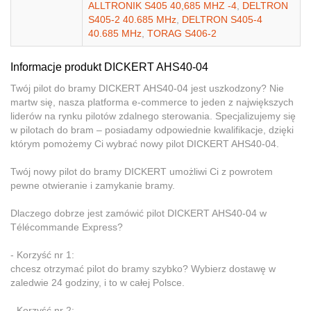
ALLTRONIK S405 40,685 MHZ -4
,
DELTRON
S405-2 40.685 MHz
,
DELTRON S405-4
40.685 MHz
,
TORAG S406-2
Informacje produkt DICKERT AHS40-04
Twój pilot do bramy DICKERT AHS40-04 jest uszkodzony? Nie
martw się, nasza platforma e-commerce to jeden z największych
liderów na rynku pilotów zdalnego sterowania. Specjalizujemy się
w pilotach do bram – posiadamy odpowiednie kwalifikacje, dzięki
którym pomożemy Ci wybrać nowy pilot DICKERT AHS40-04.
Twój nowy pilot do bramy DICKERT umożliwi Ci z powrotem
pewne otwieranie i zamykanie bramy.
Dlaczego dobrze jest zamówić pilot DICKERT AHS40-04 w
Télécommande Express?
- Korzyść nr 1:
chcesz otrzymać pilot do bramy szybko? Wybierz dostawę w
zaledwie 24 godziny, i to w całej Polsce.
- Korzyść nr 2: