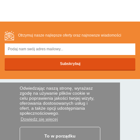
Otrzymuj nasze najlepsze oferty oraz najnowsze wiadomości
Odwiedzając naszą stronę, wyrażasz
BEZPIECZNA PLATNOSC
zgodę na używanie plików cookie w
celu poprawienia jakości twojej wizyty,
oferowania dostosowanych usług i
ofert, a także opcji udostępniania
Przelewem
społecznościowego.
Dowiedz się więcej
POMOC I USŁUGI
Śledź swoje zamówienie
To w porządku