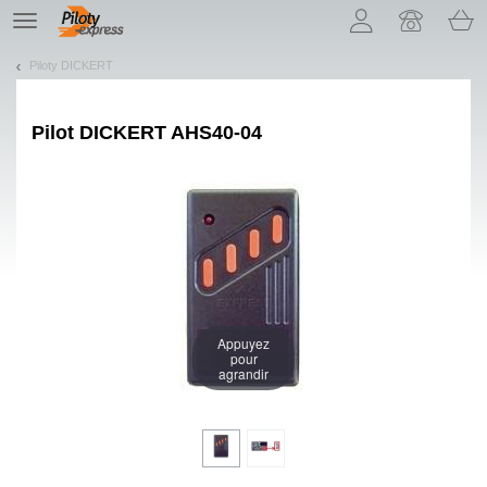
Pozwól, że przedstawimy nasze ciasteczka!
TE
navigation
Piloty DICKERT
Pilot
DICKERT AHS40-04
Appuyez
pour
agrandir