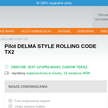
W 100% oryginalne piloty
Obsza
sprzeda
KIE MARKI
PILOT UNIWERSALNY
BATERIE
ODBIORNIKI
INNE
E ROLLING CODE TX2
Pilot
DELMA STYLE ROLLING CODE
TX2
OBECNIE JEST UZUPEŁNIANY, ZAMÓW TERAZ.
wysłany
najwcześniej w środa, 12 sierpnia 2026
NASZE ZOBOWIĄZANIA
Free programming support
Ulotka wysłana mailem