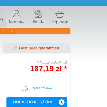
r
wcy
Moje konto
Kontakt
Mój koszyk
 NAPĘDY
Best price guaranteed!
*wliczony podatek vat
187,19 zł *
Szybka dostawa
DODAJ DO KOSZYKA