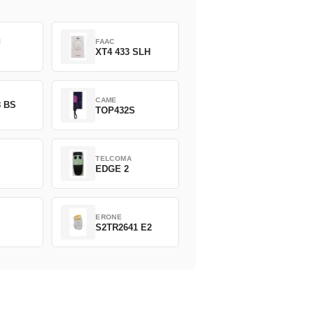
C
FAAC
XT4 433 SLH
CAME
8 BS
TOP432S
TELCOMA
EDGE 2
ERONE
S2TR2641 E2