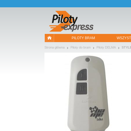
Pozwól, że przedstawimy nasze ciasteczka!
PILOTY BRAM
WSZYST
Strona główna
Piloty do bram
Piloty DELMA
STYL