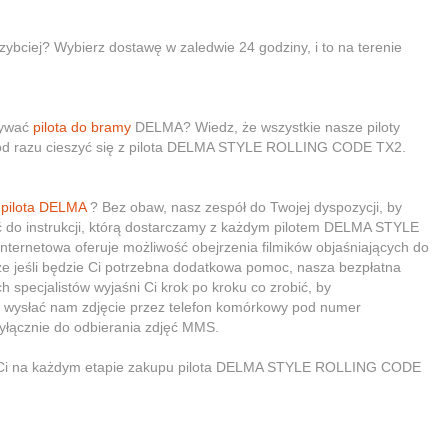
zybciej? Wybierz dostawę w zaledwie 24 godziny, i to na terenie
żywać
pilota do bramy
DELMA? Wiedz, że wszystkie nasze piloty
 od razu cieszyć się z pilota DELMA STYLE ROLLING CODE TX2.
o
pilota DELMA
? Bez obaw, nasz zespół do Twojej dyspozycji, by
ć do instrukcji, którą dostarczamy z każdym pilotem DELMA STYLE
ernetowa oferuje możliwość obejrzenia filmików objaśniających do
że jeśli będzie Ci potrzebna dodatkowa pomoc, nasza bezpłatna
h specjalistów wyjaśni Ci krok po kroku co zrobić, by
 wysłać nam zdjęcie przez telefon komórkowy pod numer
yłącznie do odbierania zdjęć MMS.
ć Ci na każdym etapie zakupu pilota DELMA STYLE ROLLING CODE