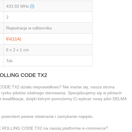
433.92 MHz
2
Rejestracja w odbiorniku
6V(11A)
6 x 2 x 1 cm
Tak
 ROLLING CODE TX2
DE TX2 działa nieprawidłowo? Nie martw się, nasza strona
 rynku pilotów zdalnego sterowania. Specjalizujemy się w pilotach
e kwalifikacje, dzięki którym pomożemy Ci wybrać nowy pilot DELMA
z powrotem pewne otwieranie i zamykanie napędu.
YLE ROLLING CODE TX2 na naszej platformie e-commerce?