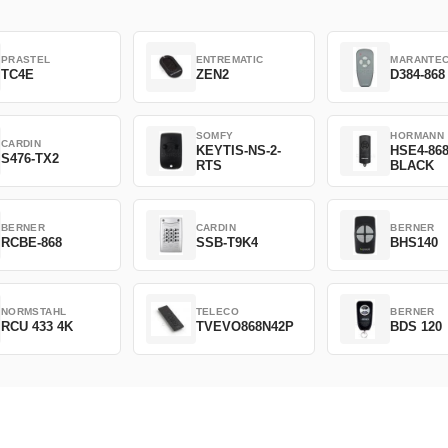
PRASTEL
ENTREMATIC
MARANTE
TC4E
ZEN2
D384-868
SOMFY
HORMANN
CARDIN
KEYTIS-NS-2-
HSE4-86
S476-TX2
RTS
BLACK
BERNER
CARDIN
BERNER
RCBE-868
SSB-T9K4
BHS140
NORMSTAHL
TELECO
BERNER
RCU 433 4K
TVEVO868N42P
BDS 120