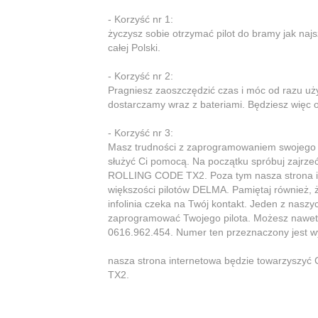
- Korzyść nr 1:
życzysz sobie otrzymać pilot do bramy jak najs
całej Polski.
- Korzyść nr 2:
Pragniesz zaoszczędzić czas i móc od razu u
dostarczamy wraz z bateriami. Będziesz więc
- Korzyść nr 3:
Masz trudności z zaprogramowaniem swojeg
służyć Ci pomocą. Na początku spróbuj zajrze
ROLLING CODE TX2. Poza tym nasza strona int
większości pilotów DELMA. Pamiętaj również, 
infolinia czeka na Twój kontakt. Jeden z naszyc
zaprogramować Twojego pilota. Możesz nawet
0616.962.454. Numer ten przeznaczony jest w
nasza strona internetowa będzie towarzyszy
TX2.