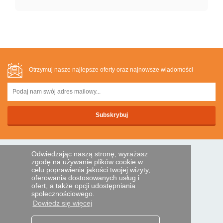
Otrzymuj nasze najlepsze oferty oraz najnowsze wiadomości
Odwiedzając naszą stronę, wyrażasz
BEZPIECZNA PLATNOSC
zgodę na używanie plików cookie w
celu poprawienia jakości twojej wizyty,
oferowania dostosowanych usług i
ofert, a także opcji udostępniania
Przelewem
społecznościowego.
Dowiedz się więcej
POMOC I USŁUGI
Śledź swoje zamówienie