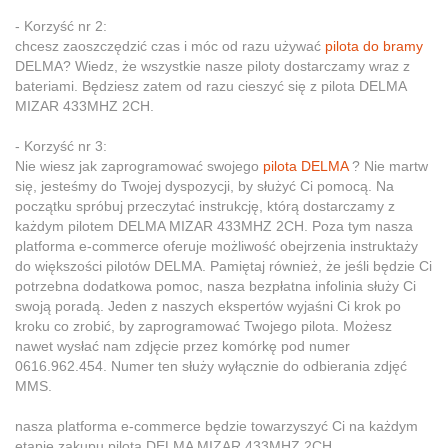
- Korzyść nr 2:
chcesz zaoszczędzić czas i móc od razu używać
pilota do bramy
DELMA? Wiedz, że wszystkie nasze piloty dostarczamy wraz z
bateriami. Będziesz zatem od razu cieszyć się z pilota DELMA
MIZAR 433MHZ 2CH.
- Korzyść nr 3:
Nie wiesz jak zaprogramować swojego
pilota DELMA
? Nie martw
się, jesteśmy do Twojej dyspozycji, by służyć Ci pomocą. Na
początku spróbuj przeczytać instrukcję, którą dostarczamy z
każdym pilotem DELMA MIZAR 433MHZ 2CH. Poza tym nasza
platforma e-commerce oferuje możliwość obejrzenia instruktaży
do większości pilotów DELMA. Pamiętaj również, że jeśli będzie Ci
potrzebna dodatkowa pomoc, nasza bezpłatna infolinia służy Ci
swoją poradą. Jeden z naszych ekspertów wyjaśni Ci krok po
kroku co zrobić, by zaprogramować Twojego pilota. Możesz
nawet wysłać nam zdjęcie przez komórkę pod numer
0616.962.454. Numer ten służy wyłącznie do odbierania zdjęć
MMS.
nasza platforma e-commerce będzie towarzyszyć Ci na każdym
etapie zakupu pilota DELMA MIZAR 433MHZ 2CH.