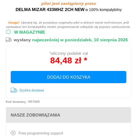
pilot jest zastąpiony przez
DELMA MIZAR 433MHZ 2CH NEW
w 100% kompatybilny
Uwaga!
Upewnij się, że posiadasz oryginalny pilot w dobrym stanie technicznym, jeśli
zamawiasz ten kompatybilny model: programowanie odbędzie się poprzez samouczenie.
W MAGAZYNIE
wysłany
najwcześniej w poniedziałek, 10 sierpnia 2026
*wliczony podatek vat
84,48 zł *
DODAJ DO KOSZYKA
Szybka dostawa
Kod dostawcy : R57065
NASZE ZOBOWIĄZANIA
Free programming support