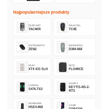
Najpopularniejsze produkty
FERPORT
PRASTEL
TAC4KR
TC4E
ENTREMATIC
MARANTEC
ZEN2
D384-868
FAAC
NICE
XT4 433 SLH
FLO4RCE
SOMFY
CARDIN
KEYTIS-NS-2-
S476-TX2
RTS
HORMANN
CAME
HSE4-868
TOP432S