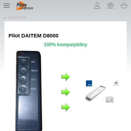
Pozwól, że przedstawimy nasze ciasteczka!
TE
navigation
Pilot DAITEM
Pilot
DAITEM D8000
100% kompatybilny