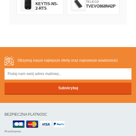
TELECO
KEYTIS-NS-
TVEVO868N42P
2-RTS
Otrzymuj nasze najlepsze oferty oraz najnowsze wiadomości
BEZPIECZNA PLATNOSC
Przelewem