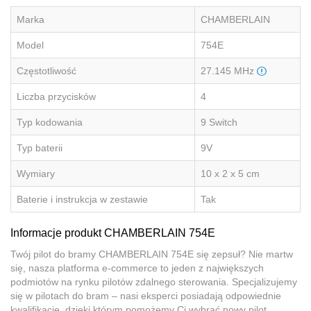
Marka
CHAMBERLAIN
Model
754E
Częstotliwość
27.145 MHz
Liczba przycisków
4
Typ kodowania
9 Switch
Typ baterii
9V
Wymiary
10 x 2 x 5 cm
Baterie i instrukcja w zestawie
Tak
Informacje produkt CHAMBERLAIN 754E
Twój pilot do bramy CHAMBERLAIN 754E się zepsuł? Nie martw
się, nasza platforma e-commerce to jeden z największych
podmiotów na rynku pilotów zdalnego sterowania. Specjalizujemy
się w pilotach do bram – nasi eksperci posiadają odpowiednie
kwalifikacje, dzięki którym pomożemy Ci wybrać nowy pilot