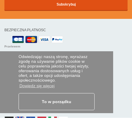
BEZPIECZNA PLATNOSC
Przelewem
Odwiedzając naszą stronę, wyrażasz
POMOC I USŁUGI
zgodę na używanie plików cookie w
celu poprawienia jakości twojej wizyty,
Śledź swoje zamówienie
oferowania dostosowanych usług i
ofert, a także opcji udostępniania
PILOTY EXPRESS
społecznościowego.
Dowiedz się więcej
Kim jesteśmy?
Informacje prawne
Dane osobowe
Moja strefa dla firm
To w porządku
ORAZ NA ŚWIECIE: