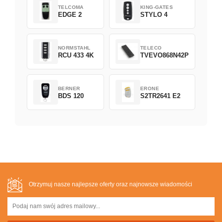
TELCOMA
KING-GATES
EDGE 2
STYLO 4
NORMSTAHL
TELECO
RCU 433 4K
TVEVO868N42P
BERNER
ERONE
BDS 120
S2TR2641 E2
Otrzymuj nasze najlepsze oferty oraz najnowsze wiadomości