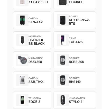
XT4 433 SLH
FLO4RCE
SOMFY
CARDIN
KEYTIS-NS-2-
S476-TX2
RTS
HORMANN
CAME
HSE4-868
TOP432S
BS BLACK
MARANTEC
BERNER
D323-868
RCBE-868
CARDIN
BERNER
SSB-T9K4
BHS140
TELCOMA
KING-GATES
EDGE 2
STYLO 4