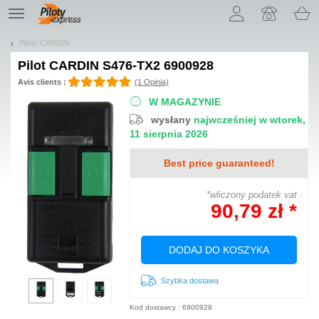
Pozwól, że przedstawimy nasze ciasteczka!
TE
navigation
Piloty CARDIN
Pilot
CARDIN S476-TX2 6900928
Avis clients :
(1 Opinia)
W MAGAZYNIE
wysłany
najwcześniej w wtorek,
11 sierpnia 2026
Best price guaranteed!
*wliczony podatek vat
90,79 zł *
DODAJ DO KOSZYKA
Szybka dostawa
Kod dostawcy : 6900928