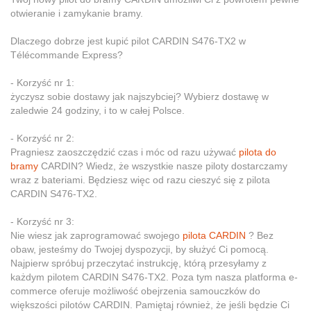
otwieranie i zamykanie bramy.
Dlaczego dobrze jest kupić pilot CARDIN S476-TX2 w
Télécommande Express?
- Korzyść nr 1:
życzysz sobie dostawy jak najszybciej? Wybierz dostawę w
zaledwie 24 godziny, i to w całej Polsce.
- Korzyść nr 2:
Pragniesz zaoszczędzić czas i móc od razu używać
pilota do
bramy
CARDIN? Wiedz, że wszystkie nasze piloty dostarczamy
wraz z bateriami. Będziesz więc od razu cieszyć się z pilota
CARDIN S476-TX2.
- Korzyść nr 3:
Nie wiesz jak zaprogramować swojego
pilota CARDIN
? Bez
obaw, jesteśmy do Twojej dyspozycji, by służyć Ci pomocą.
Najpierw spróbuj przeczytać instrukcję, którą przesyłamy z
każdym pilotem CARDIN S476-TX2. Poza tym nasza platforma e-
commerce oferuje możliwość obejrzenia samouczków do
większości pilotów CARDIN. Pamiętaj również, że jeśli będzie Ci