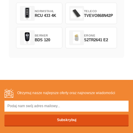
NORMSTAHL
TELECO
RCU 433 4K
TVEVO868N42P
BERNER
ERONE
BDS 120
S2TR2641 E2
Otrzymuj nasze najlepsze oferty oraz najnowsze wiadomości