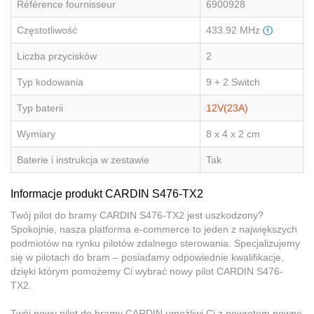
Référence fournisseur
6900928
Częstotliwość
433.92 MHz
Liczba przycisków
2
Typ kodowania
9 + 2 Switch
Typ baterii
12V(23A)
Wymiary
8 x 4 x 2 cm
Baterie i instrukcja w zestawie
Tak
Informacje produkt CARDIN S476-TX2
Twój pilot do bramy CARDIN S476-TX2 jest uszkodzony?
Spokojnie, nasza platforma e-commerce to jeden z największych
podmiotów na rynku pilotów zdalnego sterowania. Specjalizujemy
się w pilotach do bram – posiadamy odpowiednie kwalifikacje,
dzięki którym pomożemy Ci wybrać nowy pilot CARDIN S476-
TX2.
Twój nowy pilot do bramy CARDIN umożliwi Ci z powrotem pewne