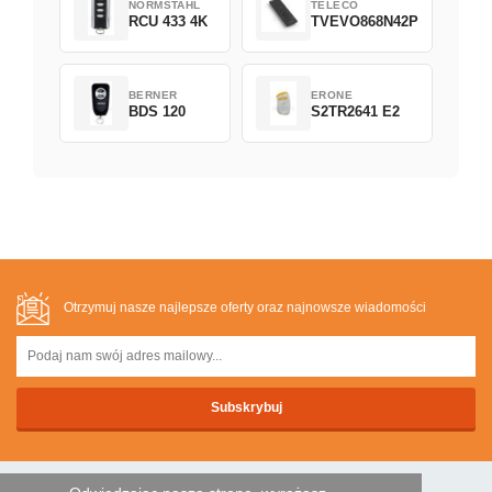
NORMSTAHL
TELECO
RCU 433 4K
TVEVO868N42P
BERNER
ERONE
BDS 120
S2TR2641 E2
Otrzymuj nasze najlepsze oferty oraz najnowsze wiadomości