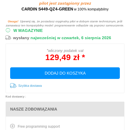
pilot jest zastąpiony przez
CARDIN S449-QZ4-GREEN
w 100% kompatybilny
Uwaga!
Upewnij się, że posiadasz oryginalny pilot w dobrym stanie technicznym, jeśli
zamawiasz ten kompatybilny model: programowanie odbędzie się poprzez samouczenie.
W MAGAZYNIE
wysłany
najwcześniej w czwartek, 6 sierpnia 2026
*wliczony podatek vat
129,49 zł *
DODAJ DO KOSZYKA
Szybka dostawa
Kod dostawcy :
NASZE ZOBOWIĄZANIA
Free programming support