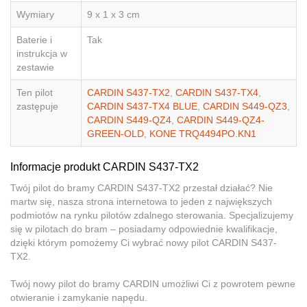
Wymiary
9 x 1 x 3 cm
Baterie i
Tak
instrukcja w
zestawie
Ten pilot
CARDIN S437-TX2
,
CARDIN S437-TX4
,
zastępuje
CARDIN S437-TX4 BLUE
,
CARDIN S449-QZ3
,
CARDIN S449-QZ4
,
CARDIN S449-QZ4-
GREEN-OLD
,
KONE TRQ4494PO.KN1
Informacje produkt CARDIN S437-TX2
Twój pilot do bramy CARDIN S437-TX2 przestał działać? Nie
martw się, nasza strona internetowa to jeden z największych
podmiotów na rynku pilotów zdalnego sterowania. Specjalizujemy
się w pilotach do bram – posiadamy odpowiednie kwalifikacje,
dzięki którym pomożemy Ci wybrać nowy pilot CARDIN S437-
TX2.
Twój nowy pilot do bramy CARDIN umożliwi Ci z powrotem pewne
otwieranie i zamykanie napędu.