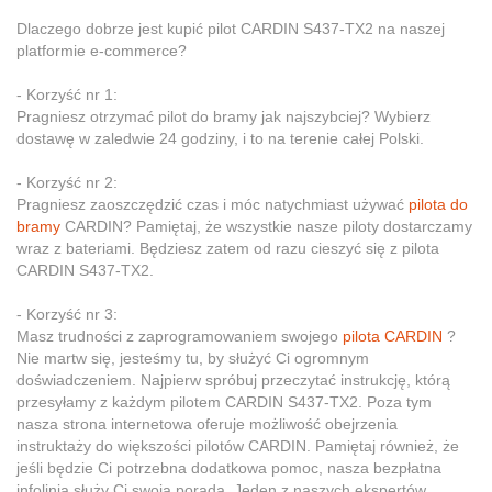
Dlaczego dobrze jest kupić pilot CARDIN S437-TX2 na naszej
platformie e-commerce?
- Korzyść nr 1:
Pragniesz otrzymać pilot do bramy jak najszybciej? Wybierz
dostawę w zaledwie 24 godziny, i to na terenie całej Polski.
- Korzyść nr 2:
Pragniesz zaoszczędzić czas i móc natychmiast używać
pilota do
bramy
CARDIN? Pamiętaj, że wszystkie nasze piloty dostarczamy
wraz z bateriami. Będziesz zatem od razu cieszyć się z pilota
CARDIN S437-TX2.
- Korzyść nr 3:
Masz trudności z zaprogramowaniem swojego
pilota CARDIN
?
Nie martw się, jesteśmy tu, by służyć Ci ogromnym
doświadczeniem. Najpierw spróbuj przeczytać instrukcję, którą
przesyłamy z każdym pilotem CARDIN S437-TX2. Poza tym
nasza strona internetowa oferuje możliwość obejrzenia
instruktaży do większości pilotów CARDIN. Pamiętaj również, że
jeśli będzie Ci potrzebna dodatkowa pomoc, nasza bezpłatna
infolinia służy Ci swoją poradą. Jeden z naszych ekspertów