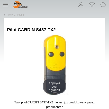
Pozwól, że przedstawimy nasze ciasteczka!
TE
navigation
Piloty CARDIN
Pilot
CARDIN S437-TX2
Appuyez
pour
agrandir
Twój pilot CARDIN S437-TX2
nie jest już produkowany przez
producenta :