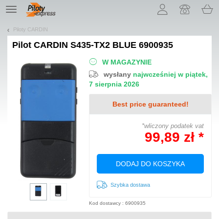
Pozwól, że przedstawimy nasze ciasteczka!
TE
navigation
Piloty CARDIN
Pilot
CARDIN S435-TX2 BLUE 6900935
W MAGAZYNIE
wysłany
najwcześniej w piątek,
7 sierpnia 2026
Best price guaranteed!
*wliczony podatek vat
99,89 zł *
DODAJ DO KOSZYKA
Szybka dostawa
Kod dostawcy : 6900935