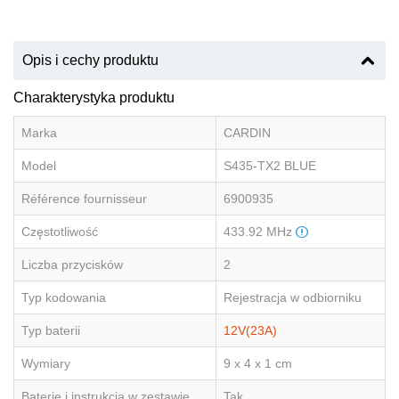
Opis i cechy produktu
Charakterystyka produktu
Marka
CARDIN
Model
S435-TX2 BLUE
Référence fournisseur
6900935
Częstotliwość
433.92 MHz
Liczba przycisków
2
Typ kodowania
Rejestracja w odbiorniku
Typ baterii
12V(23A)
Wymiary
9 x 4 x 1 cm
Baterie i instrukcja w zestawie
Tak