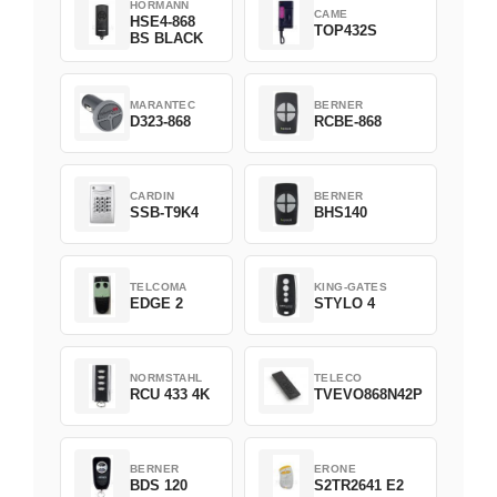
HORMANN
CAME
HSE4-868
TOP432S
BS BLACK
MARANTEC
BERNER
D323-868
RCBE-868
CARDIN
BERNER
SSB-T9K4
BHS140
TELCOMA
KING-GATES
EDGE 2
STYLO 4
NORMSTAHL
TELECO
RCU 433 4K
TVEVO868N42P
BERNER
ERONE
BDS 120
S2TR2641 E2