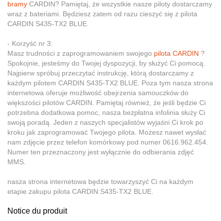
bramy
CARDIN? Pamiętaj, że wszystkie nasze piloty dostarczamy
wraz z bateriami. Będziesz zatem od razu cieszyć się z pilota
CARDIN S435-TX2 BLUE.
- Korzyść nr 3:
Masz trudności z zaprogramowaniem swojego
pilota CARDIN
?
Spokojnie, jesteśmy do Twojej dyspozycji, by służyć Ci pomocą.
Najpierw spróbuj przeczytać instrukcję, którą dostarczamy z
każdym pilotem CARDIN S435-TX2 BLUE. Poza tym nasza strona
internetowa oferuje możliwość obejrzenia samouczków do
większości pilotów CARDIN. Pamiętaj również, że jeśli będzie Ci
potrzebna dodatkowa pomoc, nasza bezpłatna infolinia służy Ci
swoją poradą. Jeden z naszych specjalistów wyjaśni Ci krok po
kroku jak zaprogramować Twojego pilota. Możesz nawet wysłać
nam zdjęcie przez telefon komórkowy pod numer 0616.962.454.
Numer ten przeznaczony jest wyłącznie do odbierania zdjęć
MMS.
nasza strona internetowa będzie towarzyszyć Ci na każdym
etapie zakupu pilota CARDIN S435-TX2 BLUE.
Notice du produit