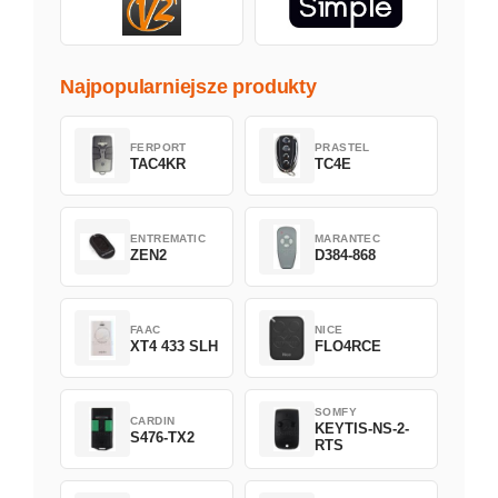
Najpopularniejsze produkty
FERPORT
PRASTEL
TAC4KR
TC4E
ENTREMATIC
MARANTEC
ZEN2
D384-868
FAAC
NICE
XT4 433 SLH
FLO4RCE
SOMFY
CARDIN
KEYTIS-NS-2-
S476-TX2
RTS