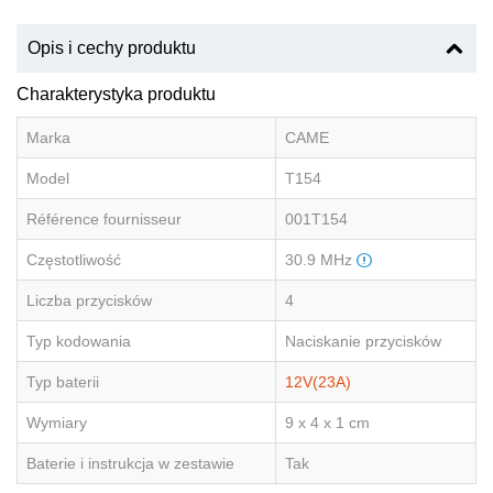
Opis i cechy produktu
Charakterystyka produktu
Marka
CAME
Model
T154
Référence fournisseur
001T154
Częstotliwość
30.9 MHz
Liczba przycisków
4
Typ kodowania
Naciskanie przycisków
Typ baterii
12V(23A)
Wymiary
9 x 4 x 1 cm
Baterie i instrukcja w zestawie
Tak