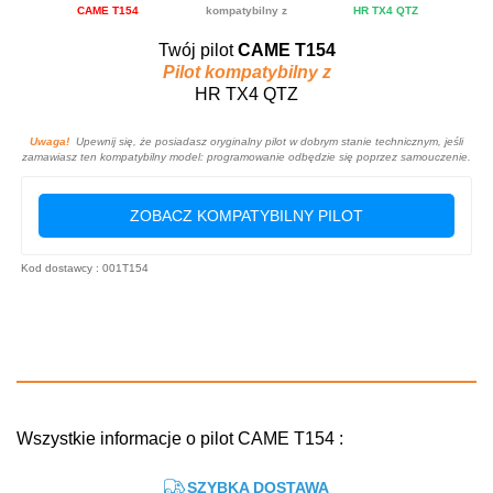
CAME T154
kompatybilny z
HR TX4 QTZ
Twój pilot
CAME T154
Pilot kompatybilny z
HR TX4 QTZ
Uwaga!
Upewnij się, że posiadasz oryginalny pilot w dobrym stanie technicznym, jeśli
zamawiasz ten kompatybilny model: programowanie odbędzie się poprzez samouczenie.
ZOBACZ KOMPATYBILNY PILOT
Kod dostawcy : 001T154
Wszystkie informacje o pilot CAME T154 :
SZYBKA DOSTAWA