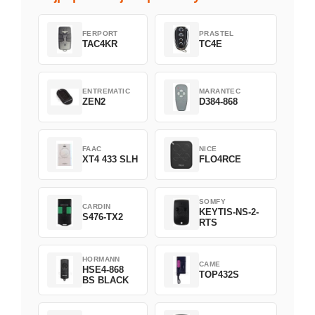
FERPORT
PRASTEL
TAC4KR
TC4E
ENTREMATIC
MARANTEC
ZEN2
D384-868
FAAC
NICE
XT4 433 SLH
FLO4RCE
SOMFY
CARDIN
KEYTIS-NS-2-
S476-TX2
RTS
HORMANN
CAME
HSE4-868
TOP432S
BS BLACK