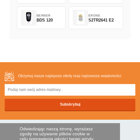
BERNER
ERONE
BDS 120
S2TR2641 E2
Otrzymuj nasze najlepsze oferty oraz najnowsze wiadomości
Odwiedzając naszą stronę, wyrażasz
BEZPIECZNA PLATNOSC
zgodę na używanie plików cookie w
celu poprawienia jakości twojej wizyty,