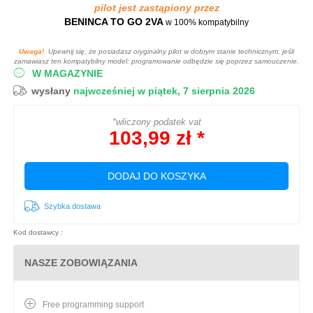
pilot jest zastąpiony przez
BENINCA TO GO 2VA
w 100% kompatybilny
Uwaga!
Upewnij się, że posiadasz oryginalny pilot w dobrym stanie technicznym, jeśli
zamawiasz ten kompatybilny model: programowanie odbędzie się poprzez samouczenie.
W MAGAZYNIE
wysłany
najwcześniej w piątek, 7 sierpnia 2026
*wliczony podatek vat
103,99 zł *
DODAJ DO KOSZYKA
Szybka dostawa
Kod dostawcy :
NASZE ZOBOWIĄZANIA
Free programming support