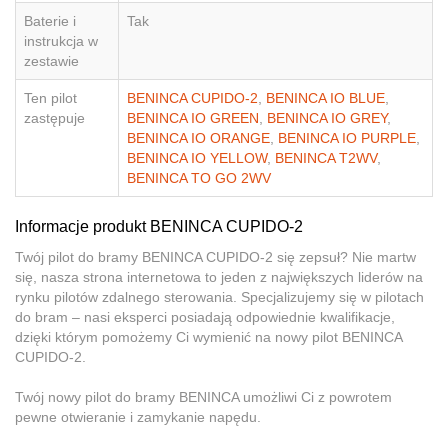
Baterie i
Tak
instrukcja w
zestawie
Ten pilot
BENINCA CUPIDO-2
,
BENINCA IO BLUE
,
zastępuje
BENINCA IO GREEN
,
BENINCA IO GREY
,
BENINCA IO ORANGE
,
BENINCA IO PURPLE
,
BENINCA IO YELLOW
,
BENINCA T2WV
,
BENINCA TO GO 2WV
Informacje produkt BENINCA CUPIDO-2
Twój pilot do bramy BENINCA CUPIDO-2 się zepsuł? Nie martw
się, nasza strona internetowa to jeden z największych liderów na
rynku pilotów zdalnego sterowania. Specjalizujemy się w pilotach
do bram – nasi eksperci posiadają odpowiednie kwalifikacje,
dzięki którym pomożemy Ci wymienić na nowy pilot BENINCA
CUPIDO-2.
Twój nowy pilot do bramy BENINCA umożliwi Ci z powrotem
pewne otwieranie i zamykanie napędu.