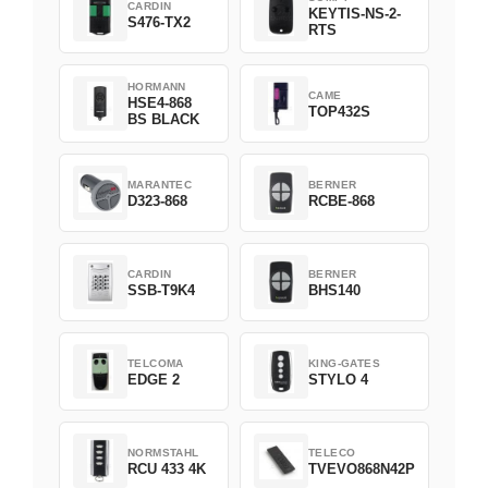
CARDIN
KEYTIS-NS-2-
S476-TX2
RTS
HORMANN
CAME
HSE4-868
TOP432S
BS BLACK
MARANTEC
BERNER
D323-868
RCBE-868
CARDIN
BERNER
SSB-T9K4
BHS140
TELCOMA
KING-GATES
EDGE 2
STYLO 4
NORMSTAHL
TELECO
RCU 433 4K
TVEVO868N42P