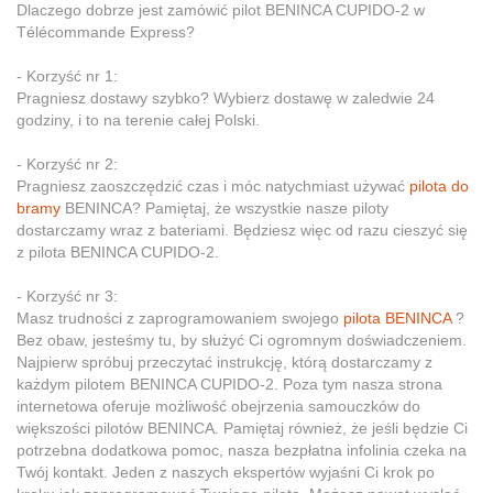
Dlaczego dobrze jest zamówić pilot BENINCA CUPIDO-2 w
Télécommande Express?
- Korzyść nr 1:
Pragniesz dostawy szybko? Wybierz dostawę w zaledwie 24
godziny, i to na terenie całej Polski.
- Korzyść nr 2:
Pragniesz zaoszczędzić czas i móc natychmiast używać
pilota do
bramy
BENINCA? Pamiętaj, że wszystkie nasze piloty
dostarczamy wraz z bateriami. Będziesz więc od razu cieszyć się
z pilota BENINCA CUPIDO-2.
- Korzyść nr 3:
Masz trudności z zaprogramowaniem swojego
pilota BENINCA
?
Bez obaw, jesteśmy tu, by służyć Ci ogromnym doświadczeniem.
Najpierw spróbuj przeczytać instrukcję, którą dostarczamy z
każdym pilotem BENINCA CUPIDO-2. Poza tym nasza strona
internetowa oferuje możliwość obejrzenia samouczków do
większości pilotów BENINCA. Pamiętaj również, że jeśli będzie Ci
potrzebna dodatkowa pomoc, nasza bezpłatna infolinia czeka na
Twój kontakt. Jeden z naszych ekspertów wyjaśni Ci krok po