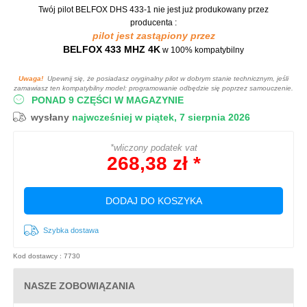
Twój pilot BELFOX DHS 433-1
nie jest już produkowany przez
producenta :
pilot jest zastąpiony przez
BELFOX 433 MHZ 4K
w 100% kompatybilny
Uwaga!
Upewnij się, że posiadasz oryginalny pilot w dobrym stanie technicznym, jeśli
zamawiasz ten kompatybilny model: programowanie odbędzie się poprzez samouczenie.
PONAD 9 CZĘŚCI W MAGAZYNIE
wysłany
najwcześniej w piątek, 7 sierpnia 2026
*wliczony podatek vat
268,38 zł *
DODAJ DO KOSZYKA
Szybka dostawa
Kod dostawcy : 7730
NASZE ZOBOWIĄZANIA