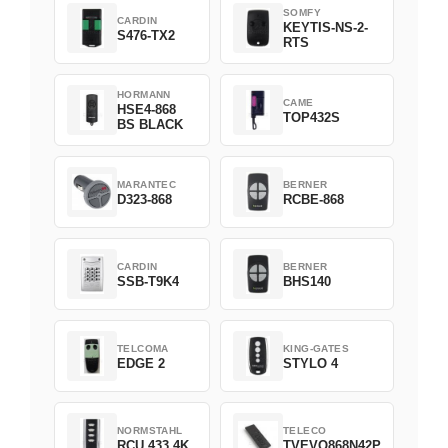
SOMFY
CARDIN
KEYTIS-NS-2-
S476-TX2
RTS
HORMANN
CAME
HSE4-868
TOP432S
BS BLACK
MARANTEC
BERNER
D323-868
RCBE-868
CARDIN
BERNER
SSB-T9K4
BHS140
TELCOMA
KING-GATES
EDGE 2
STYLO 4
NORMSTAHL
TELECO
RCU 433 4K
TVEVO868N42P