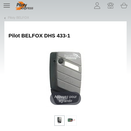
Pozwól, że przedstawimy nasze ciasteczka!
TE
navigation
Piloty BELFOX
Pilot
BELFOX DHS 433-1
Appuyez pour
agrandir