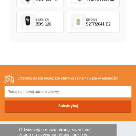
BERNER
ERONE
BDS 120
S2TR2641 E2
Otrzymuj nasze najlepsze oferty oraz najnowsze wiadomości
Odwiedzając naszą stronę, wyrażasz
BEZPIECZNA PLATNOSC
zgodę na używanie plików cookie w