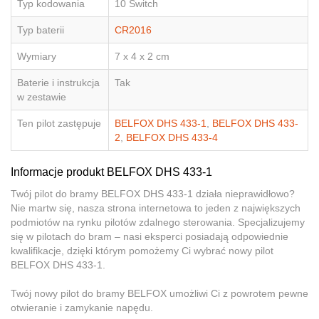
Typ kodowania
10 Switch
Typ baterii
CR2016
Wymiary
7 x 4 x 2 cm
Baterie i instrukcja
Tak
w zestawie
Ten pilot zastępuje
BELFOX DHS 433-1
,
BELFOX DHS 433-
2
,
BELFOX DHS 433-4
Informacje produkt BELFOX DHS 433-1
Twój pilot do bramy BELFOX DHS 433-1 działa nieprawidłowo?
Nie martw się, nasza strona internetowa to jeden z największych
podmiotów na rynku pilotów zdalnego sterowania. Specjalizujemy
się w pilotach do bram – nasi eksperci posiadają odpowiednie
kwalifikacje, dzięki którym pomożemy Ci wybrać nowy pilot
BELFOX DHS 433-1.
Twój nowy pilot do bramy BELFOX umożliwi Ci z powrotem pewne
otwieranie i zamykanie napędu.