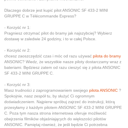
Dlaczego dobrze jest kupić pilot ANSONIC SF 433-2 MINI
GRUPPE C w Télécommande Express?
- Korzyść nr 1:
Pragniesz otrzymać pilot do bramy jak najszybciej? Wybierz
dostawę w zaledwie 24 godziny, i to w całej Polsce.
- Korzyść nr 2:
chcesz zaoszczędzić czas i móc od razu używać
pilota do bramy
ANSONIC? Wiedz, że wszystkie nasze piloty dostarczamy wraz z
bateriami. Będziesz zatem od razu cieszyć się z pilota ANSONIC
SF 433-2 MINI GRUPPE C.
- Korzyść nr 3:
Masz trudności z zaprogramowaniem swojego
pilota ANSONIC
?
Spokojnie, nasz zespół tu, by służyć Ci ogromnym
doświadczeniem. Najpierw spróbuj zajrzeć do instrukcji, którą
przesyłamy z każdym pilotem ANSONIC SF 433-2 MINI GRUPPE
C. Poza tym nasza strona internetowa oferuje możliwość
obejrzenia filmików objaśniających do większości pilotów
ANSONIC. Pamiętaj również, że jeśli będzie Ci potrzebna