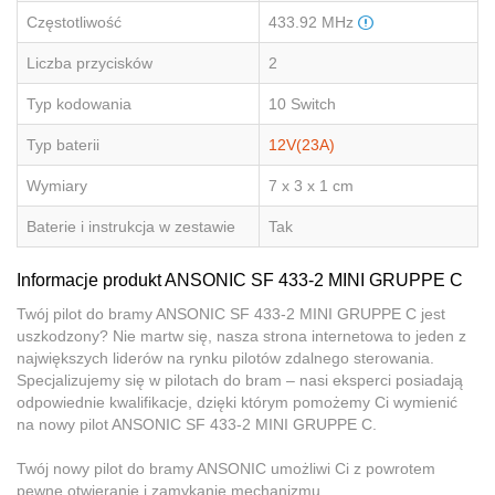
Częstotliwość
433.92 MHz
Liczba przycisków
2
Typ kodowania
10 Switch
Typ baterii
12V(23A)
Wymiary
7 x 3 x 1 cm
Baterie i instrukcja w zestawie
Tak
Informacje produkt ANSONIC SF 433-2 MINI GRUPPE C
Twój pilot do bramy ANSONIC SF 433-2 MINI GRUPPE C jest
uszkodzony? Nie martw się, nasza strona internetowa to jeden z
największych liderów na rynku pilotów zdalnego sterowania.
Specjalizujemy się w pilotach do bram – nasi eksperci posiadają
odpowiednie kwalifikacje, dzięki którym pomożemy Ci wymienić
na nowy pilot ANSONIC SF 433-2 MINI GRUPPE C.
Twój nowy pilot do bramy ANSONIC umożliwi Ci z powrotem
pewne otwieranie i zamykanie mechanizmu.