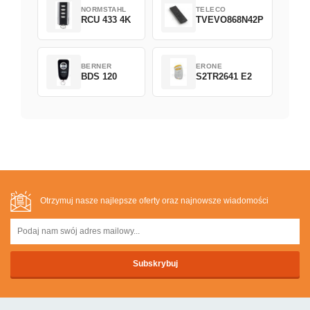
NORMSTAHL
TELECO
RCU 433 4K
TVEVO868N42P
BERNER
ERONE
BDS 120
S2TR2641 E2
Otrzymuj nasze najlepsze oferty oraz najnowsze wiadomości