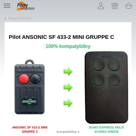
Pozwól, że przedstawimy nasze ciasteczka!
TE
navigation
Piloty ANSONIC
Pilot
ANSONIC SF 433-2 MINI GRUPPE C
100% kompatybilny
ANSONIC SF 433-2 MINI
DOMO EXPRESS MULTI
GRUPPE C
kompatybilny z
SCAN04 GREEN