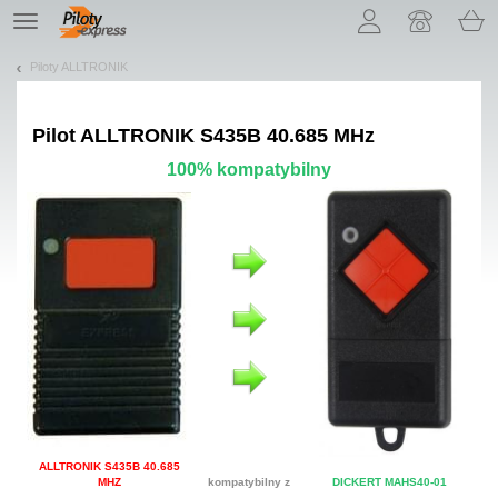
Pozwól, że przedstawimy nasze ciasteczka!
TE
navigation
Piloty ALLTRONIK
Pilot
ALLTRONIK S435B 40.685 MHz
100% kompatybilny
ALLTRONIK S435B 40.685
MHZ
kompatybilny z
DICKERT MAHS40-01