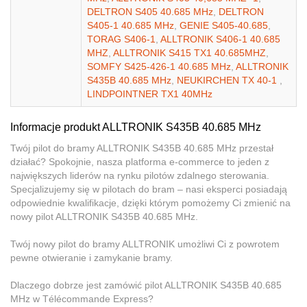
DELTRON S405 40.685 MHz
,
DELTRON
S405-1 40.685 MHz
,
GENIE S405-40.685
,
TORAG S406-1
,
ALLTRONIK S406-1 40.685
MHZ
,
ALLTRONIK S415 TX1 40.685MHZ
,
SOMFY S425-426-1 40.685 MHz
,
ALLTRONIK
S435B 40.685 MHz
,
NEUKIRCHEN TX 40-1
,
LINDPOINTNER TX1 40MHz
Informacje produkt ALLTRONIK S435B 40.685 MHz
Twój pilot do bramy ALLTRONIK S435B 40.685 MHz przestał
działać? Spokojnie, nasza platforma e-commerce to jeden z
największych liderów na rynku pilotów zdalnego sterowania.
Specjalizujemy się w pilotach do bram – nasi eksperci posiadają
odpowiednie kwalifikacje, dzięki którym pomożemy Ci zmienić na
nowy pilot ALLTRONIK S435B 40.685 MHz.
Twój nowy pilot do bramy ALLTRONIK umożliwi Ci z powrotem
pewne otwieranie i zamykanie bramy.
Dlaczego dobrze jest zamówić pilot ALLTRONIK S435B 40.685
MHz w Télécommande Express?