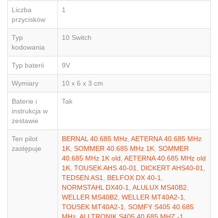
Liczba
1
przycisków
Typ
10 Switch
kodowania
Typ baterii
9V
Wymiary
10 x 6 x 3 cm
Baterie i
Tak
instrukcja w
zestawie
Ten pilot
BERNAL 40.685 MHz
,
AETERNA 40.685 MHz
zastępuje
1K
,
SOMMER 40.685 MHz 1K
,
SOMMER
40.685 MHz 1K old
,
AETERNA 40.685 MHz old
1K
,
TOUSEK AHS 40-01
,
DICKERT AHS40-01
,
TEDSEN AS1
,
BELFOX DX 40-1
,
NORMSTAHL DX40-1
,
ALULUX MS40B2
,
WELLER MS40B2
,
WELLER MT40A2-1
,
TOUSEK MT40A2-1
,
SOMFY S405 40.685
MHz
,
ALLTRONIK S405 40,685 MHZ -1
,