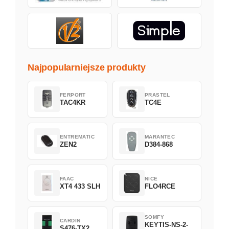
Najpopularniejsze produkty
FERPORT
PRASTEL
TAC4KR
TC4E
ENTREMATIC
MARANTEC
ZEN2
D384-868
FAAC
NICE
XT4 433 SLH
FLO4RCE
SOMFY
CARDIN
KEYTIS-NS-2-
S476-TX2