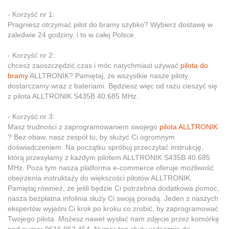
- Korzyść nr 1:
Pragniesz otrzymać pilot do bramy szybko? Wybierz dostawę w
zaledwie 24 godziny, i to w całej Polsce.
- Korzyść nr 2:
chcesz zaoszczędzić czas i móc natychmiast używać
pilota do
bramy
ALLTRONIK? Pamiętaj, że wszystkie nasze piloty
dostarczamy wraz z bateriami. Będziesz więc od razu cieszyć się
z pilota ALLTRONIK S435B 40.685 MHz.
- Korzyść nr 3:
Masz trudności z zaprogramowaniem swojego
pilota ALLTRONIK
? Bez obaw, nasz zespół tu, by służyć Ci ogromnym
doświadczeniem. Na początku spróbuj przeczytać instrukcję,
którą przesyłamy z każdym pilotem ALLTRONIK S435B 40.685
MHz. Poza tym nasza platforma e-commerce oferuje możliwość
obejrzenia instruktaży do większości pilotów ALLTRONIK.
Pamiętaj również, że jeśli będzie Ci potrzebna dodatkowa pomoc,
nasza bezpłatna infolinia służy Ci swoją poradą. Jeden z naszych
ekspertów wyjaśni Ci krok po kroku co zrobić, by zaprogramować
Twojego pilota. Możesz nawet wysłać nam zdjęcie przez komórkę
pod numer 0616.962.454. Numer ten służy wyłącznie do